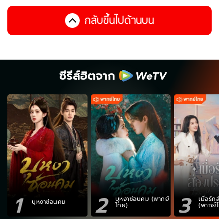
กลับขึ้นไปด้านบน
ซีรีส์ฮิตจาก
1
2
3
บุหงาซ่อนคม (พากย์
เมื่อรั
บุหงาซ่อนคม
ไทย)
(พากย์