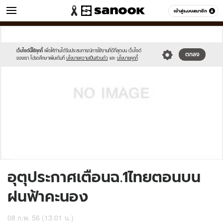
ข่าว
เข้าสู่ระบบสมาชิก
หมวดอื่นๆ
//s.isanook.com/sh/0/di/no-
Sanook
//s.isanook.com/sr/0/images/logo-
600
60
thumbnail-
new-
image.jpg
sanook.png
เว็บไซต์นี้ใช้คุกกี้
เพื่อให้ท่านได้รับประสบการณ์การใช้งานที่ดีที่สุดบน เว็บไซต์
ตกลง
ของเรา โปรดศึกษาเพิ่มเติมที่
นโยบายความเป็นส่วนตัว
และ
นโยบายคุกกี้
อุตุประกาศเตือนฉ.1ไทยตอนบน
ฝนฟ้าคะนอง
08 ก.พ. 56 (13:01 น.)