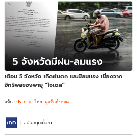
เตือน 5 จังหวัด เกิดฝนตก และมีลมแรง เนื่องจาก
อิทธิพลของพายุ ”โซเดล”
แท็ก :
ประกาศ
ไทย
ดูแท็กทั้งหมด
สนับสนุนเนื้อหา