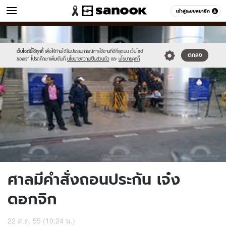
ข่าว
เข้าสู่ระบบสมาชิก
หมวดอื่นๆ
//s.isanook.com/ns/0/ud/227/1137683/1.jpg
Sanook
//s.isanook.com/sr/0/images/logo-
600
60
new-
sanook.png
เว็บไซต์นี้ใช้คุกกี้
เพื่อให้ท่านได้รับประสบการณ์การใช้งานที่ดีที่สุดบน เว็บไซต์
ตกลง
ของเรา โปรดศึกษาเพิ่มเติมที่
นโยบายความเป็นส่วนตัว
และ
นโยบายคุกกี้
ศาลมีคำสั่งถอนประกัน เจ๋ง
ดอกจิก
22 ส.ค. 55 (10:24 น.)