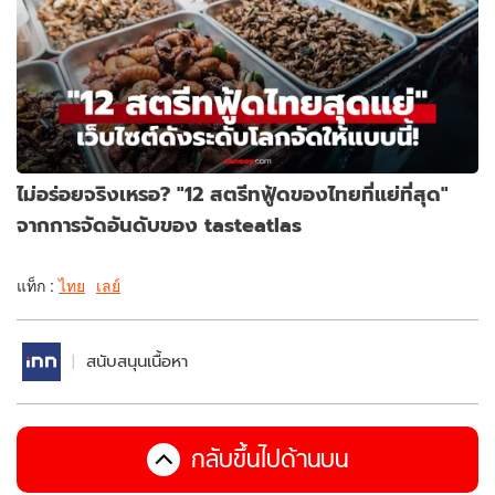
ไม่อร่อยจริงเหรอ? "12 สตรีทฟู้ดของไทยที่แย่ที่สุด"
จากการจัดอันดับของ tasteatlas
แท็ก :
ไทย
เลย์
สนับสนุนเนื้อหา
กลับขึ้นไปด้านบน