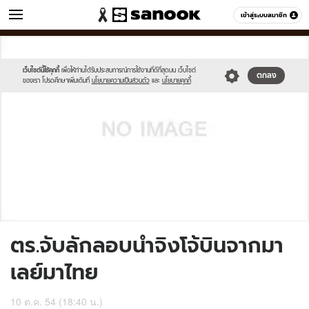
ข่าว
เข้าสู่ระบบสมาชิก
หมวดอื่นๆ
//s.isanook.com/sh/0/di/no-
Sanook
//s.isanook.com/sr/0/images/logo-
600
60
thumbnail-
new-
image.jpg
sanook.png
เว็บไซต์นี้ใช้คุกกี้
เพื่อให้ท่านได้รับประสบการณ์การใช้งานที่ดีที่สุดบน เว็บไซต์
ตกลง
ของเรา โปรดศึกษาเพิ่มเติมที่
นโยบายความเป็นส่วนตัว
และ
นโยบายคุกกี้
ตร.จับลักลอบนำจิงโจ้บินจากมา
เลย์มาไทย
10 ต.ค. 54 (18:40 น.)