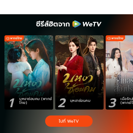
ซีรีส์ฮิตจาก
1
2
3
บุหงาซ่อนคม (พากย์
เมื่อรั
บุหงาซ่อนคม
ไทย)
(พากย์
ไปที่ WeTV