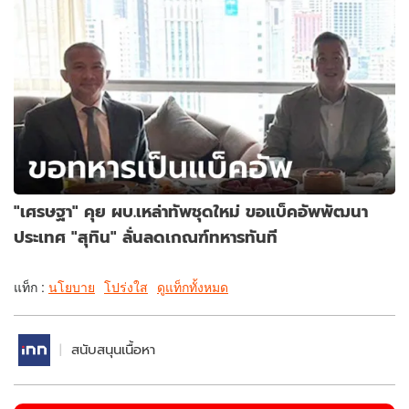
"เศรษฐา" คุย ผบ.เหล่าทัพชุดใหม่ ขอแบ็คอัพพัฒนา
ประเทศ "สุทิน" ลั่นลดเกณฑ์ทหารทันที
แท็ก :
นโยบาย
โปร่งใส
ดูแท็กทั้งหมด
สนับสนุนเนื้อหา