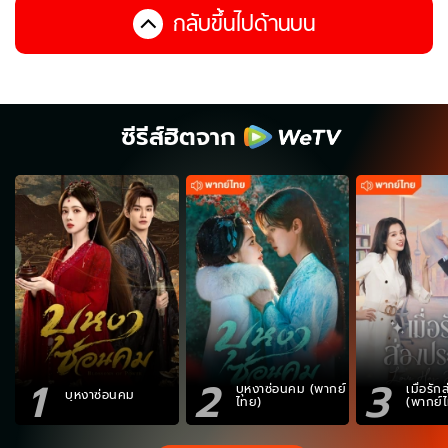
กลับขึ้นไปด้านบน
ซีรีส์ฮิตจาก
1
2
3
บุหงาซ่อนคม (พากย์
เมื่อรั
บุหงาซ่อนคม
ไทย)
(พากย์