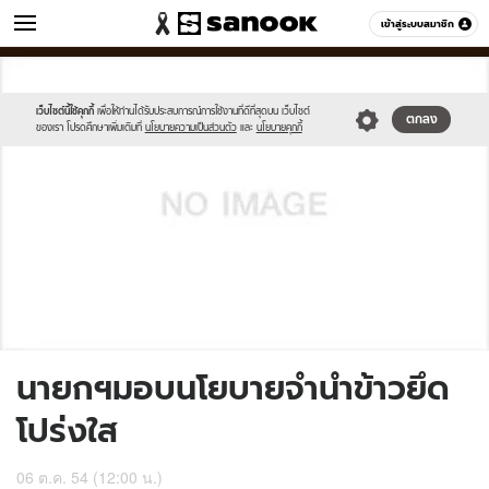
ข่าว
เข้าสู่ระบบสมาชิก
หมวดอื่นๆ
//s.isanook.com/sh/0/di/no-
Sanook
//s.isanook.com/sr/0/images/logo-
600
60
thumbnail-
new-
image.jpg
sanook.png
เว็บไซต์นี้ใช้คุกกี้
เพื่อให้ท่านได้รับประสบการณ์การใช้งานที่ดีที่สุดบน เว็บไซต์
ตกลง
ของเรา โปรดศึกษาเพิ่มเติมที่
นโยบายความเป็นส่วนตัว
และ
นโยบายคุกกี้
นายกฯมอบนโยบายจำนำข้าวยึด
โปร่งใส
06 ต.ค. 54 (12:00 น.)