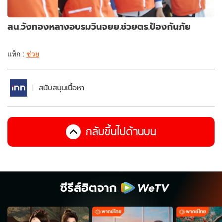
สน.วังทองหลางอบรมวินจยย.ช่วยตร.ป้องกันภัย
แท็ก :
ช่วย
สนับสนุนเนื้อหา
กลับขึ้นไปด้านบน
ซีรีส์ฮิตจาก