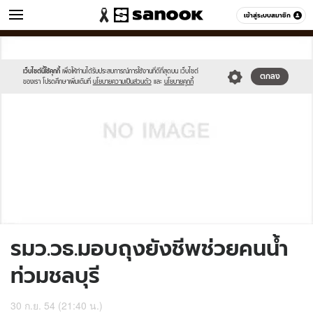
ข่าว
เข้าสู่ระบบสมาชิก
หมวดอื่นๆ
//s.isanook.com/sh/0/di/no-
Sanook
//s.isanook.com/sr/0/images/logo-
600
60
thumbnail-
new-
image.jpg
sanook.png
เว็บไซต์นี้ใช้คุกกี้
เพื่อให้ท่านได้รับประสบการณ์การใช้งานที่ดีที่สุดบน เว็บไซต์
ตกลง
ของเรา โปรดศึกษาเพิ่มเติมที่
นโยบายความเป็นส่วนตัว
และ
นโยบายคุกกี้
รมว.วธ.มอบถุงยังชีพช่วยคนน้ำ
ท่วมชลบุรี
30 ก.ย. 54 (21:40 น.)