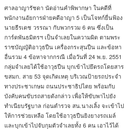
ศาลอาญารัชดา นัดอ่านคำพิพากษา ในคดีที่
พนักงานอัยการฝ่ายคดีอาญา 5 เป็นโจทก์ยื่นฟ้อง
นายธีรเดช วรรณา กับพวกรวม 6 คน ซึ่งเป็น
การ์ดพันธมิตรฯ เป็นจำเลยในความผิด ตามพระ
ราชบัญญัติอาวุธปืน เครื่องกระสุนปืน และข้อหา
อื่นรวม 4 ข้อหาจากกรณี เมื่อวันที่ 24 พ.ย. 2551
กลุ่มจำเลยได้ใช้อาวุธปืน บุกเข้าไปยึดรถโดยสาร
ขสมก. สาย 53 จุดเกิดเหตุ บริเวณป้ายรถประจำ
ทางประชาเกษม ถนนประชาธิปไตย พร้อมกับ
บังคับคนขับรถสายดังกล่าว เพื่อให้ขับพาไปยัง
ทำเนียบรัฐบาล ก่อนตำรวจ สน.นางเลิ้ง จะเข้าไป
ให้การช่วยเหลือ โดยใช้อาวุธปืนยิงยางรถเมล์
และบุกเข้าไปจับกุมตัวจำเลยทั้ง 6 คน เอาไว้ได้