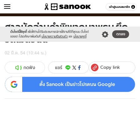
ข่าว
เข้าสู่ระบบสมาชิก
หมวดอื่นๆ
ศาลนัดอ่านคำพิพากษาพธม.ยึด
Sanook
//s.isanook.com/sr/0/images/logo-
600
60
new-
เว็บไซต์นี้ใช้คุกกี้
เพื่อให้ท่านได้รับประสบการณ์การใช้งานที่ดีที่สุดบน เว็บไซต์
รถเมล์วันนี้
ตกลง
sanook.png
ของเรา โปรดศึกษาเพิ่มเติมที่
นโยบายความเป็นส่วนตัว
และ
นโยบายคุกกี้
02 มี.ค. 54 (10:44 น.)
Copy link
แชร์
กดฟัง
ตั้ง Sanook เป็นข่าวโปรดบน Google