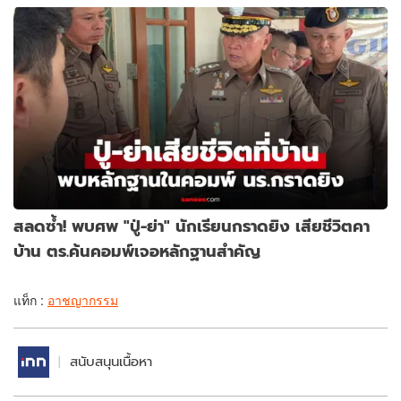
สลดซ้ำ! พบศพ "ปู่-ย่า" นักเรียนกราดยิง เสียชีวิตคา
บ้าน ตร.ค้นคอมพ์เจอหลักฐานสำคัญ
แท็ก :
อาชญากรรม
สนับสนุนเนื้อหา