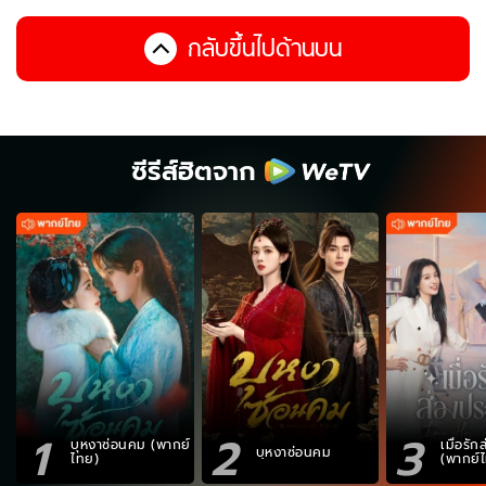
กลับขึ้นไปด้านบน
ซีรีส์ฮิตจาก
1
2
3
บุหงาซ่อนคม (พากย์
เมื่อรั
บุหงาซ่อนคม
ไทย)
(พากย์