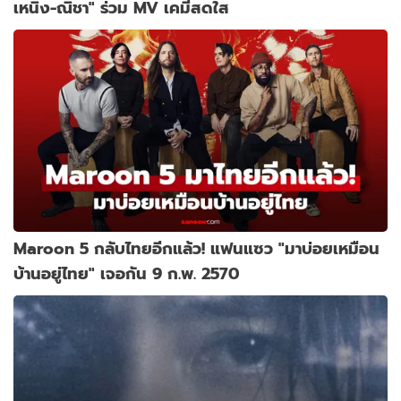
เหนิง-ณิชา" ร่วม MV เคมีสดใส
Maroon 5 กลับไทยอีกแล้ว! แฟนแซว "มาบ่อยเหมือน
บ้านอยู่ไทย" เจอกัน 9 ก.พ. 2570