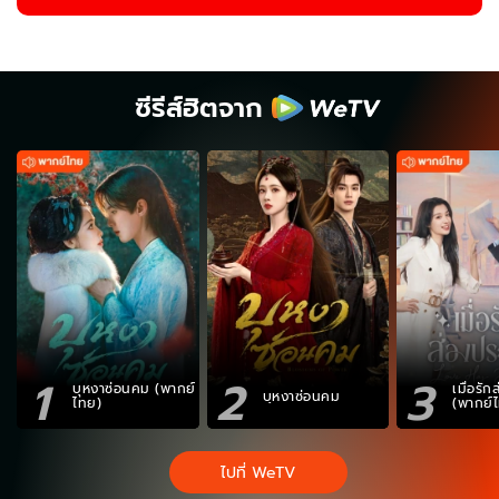
ซีรีส์ฮิตจาก
1
2
3
บุหงาซ่อนคม (พากย์
เมื่อรั
บุหงาซ่อนคม
ไทย)
(พากย์
ไปที่ WeTV