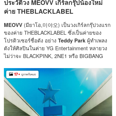
ประวัติวง MEOVV เกิร์ลกรุ๊ปน้องใหม่
ค่าย THEBLACKLA
BE
L
MEOVV
(มียาโอ,미야오) เป็นวงเกิร์ลกรุ๊ปวงแรก
ของค่าย THEBLACKLABEL ซึ่งเป็นค่ายของ
โปรดิวเซอร์ชื่อดัง อย่าง
Teddy Park
ผู้ทำ
เพลง
ดังให้ศิลปินในค่าย YG Entertainment หลายวง
ไม่ว่าจะ BLACKPINK,
2NE1
หรือ
BIGBANG
17
+
ดูภาพทั้งหมด