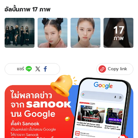
อัลบั้มภาพ 17 ภาพ
อัลบั้ม
17
ภาพ
17
ภาพ
ภาพ
ของ
ประวัติ
“MEOVV”
เกิร์ล
Copy link
แชร์
กรุ๊ป
แรก
THEBLACKLABEL
โปรไฟล์
จึ้ง
มาก
ความ
สามารถ
ครบ
เครื่อง