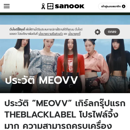
เพลง
เข้าสู่ระบบสมาชิก
หมวดอื่นๆ
//s.isanook.com/jo/0/ud/494/2473809/tagline-
Sanook
//s.isanook.com/sr/0/images/logo-
600
60
template-
new-
update-
sanook.png
เว็บไซต์นี้ใช้คุกกี้
เพื่อให้ท่านได้รับประสบการณ์การใช้งานที่ดีที่สุดบน เว็บไซต์
ตกลง
ของเรา โปรดศึกษาเพิ่มเติมที่
นโยบายความเป็นส่วนตัว
และ
นโยบายคุกกี้
april.jpg
ประวัติ “MEOVV” เกิร์ลกรุ๊ปแรก
THEBLACKLABEL โปรไฟล์จึ้ง
มาก ความสามารถครบเครื่อง