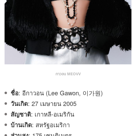
กาวอน MEOVV
ชื่อ
: อีกาวอน (Lee Gawon, 이가
원
)
วันเกิด
: 27 เมษายน 2005
สัญชาติ
: เกาหลี-อเมริกัน
บ้านเกิด
: สหรัฐอเมริกา
ส่วนสูง
: 175 เซนติเมตร