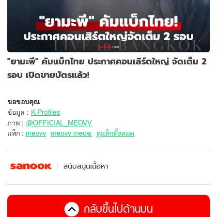
"ยามะพี" คัมแบ็กไทย ประกาศคอนเสิร์ตใหญ่ จัดเต็ม 2
รอบ เปิดขายบัตรแล้ว!
ขอขอบคุณ
ข้อมูล
:
K-Profiles
ภาพ
:
@OFFICIAL_MEOVV
แท็ก :
meovv
meovv meow
ดูแท็กทั้งหมด
สนับสนุนเนื้อหา
กลับขึ้นไปด้านบน