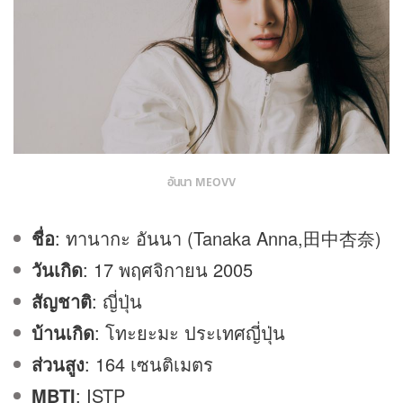
อันนา MEOVV
ชื่อ
: ทานากะ อันนา (Tanaka Anna,田中杏奈)
วันเกิด
: 17 พฤศจิกายน 2005
สัญชาติ
: ญี่ปุ่น
บ้านเกิด
: โทะยะมะ ประเทศญี่ปุ่น
ส่วนสูง
: 164 เซนติเมตร
MBTI
: ISTP