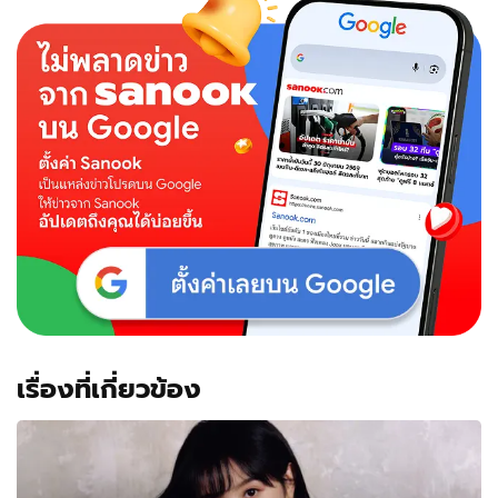
ดารา
จีน
ความ
นิยม
ระดับ
โลก
"จ้าว
ลู่
ซือ"
ขึ้น
แท่น
อันดับ
1
เรื่องที่เกี่ยวข้อง