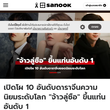
หนัง-ละคร
เข้าสู่ระบบสมาชิก
หมวดอื่นๆ
//s.isanook.com/mv/0/ud/36/181523/new-
Sanook
//s.isanook.com/sr/0/images/logo-
600
60
thumbnail1200x720(5)-2.jpg
new-
sanook.png
เว็บไซต์นี้ใช้คุกกี้
เพื่อให้ท่านได้รับประสบการณ์การใช้งานที่ดีที่สุดบน เว็บไซต์
ตกลง
ของเรา โปรดศึกษาเพิ่มเติมที่
นโยบายความเป็นส่วนตัว
และ
นโยบายคุกกี้
เปิดโผ 10 อันดับดาราจีนความ
นิยมระดับโลก "จ้าวลู่ซือ" ขึ้นแท่น
อันดับ 1