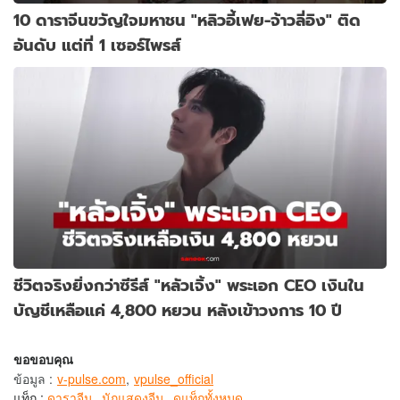
10 ดาราจีนขวัญใจมหาชน "หลิวอี้เฟย-จ้าวลี่อิง" ติด
อันดับ แต่ที่ 1 เซอร์ไพรส์
ชีวิตจริงยิ่งกว่าซีรีส์ "หลัวเจิ้ง" พระเอก CEO เงินใน
บัญชีเหลือแค่ 4,800 หยวน หลังเข้าวงการ 10 ปี
ขอขอบคุณ
ข้อมูล
:
v-pulse.com
,
vpulse_official
แท็ก :
ดาราจีน
นักแสดงจีน
ดูแท็กทั้งหมด