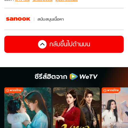
สนับสนุนเนื้อหา
กลับขึ้นไปด้านบน
ซีรีส์ฮิตจาก