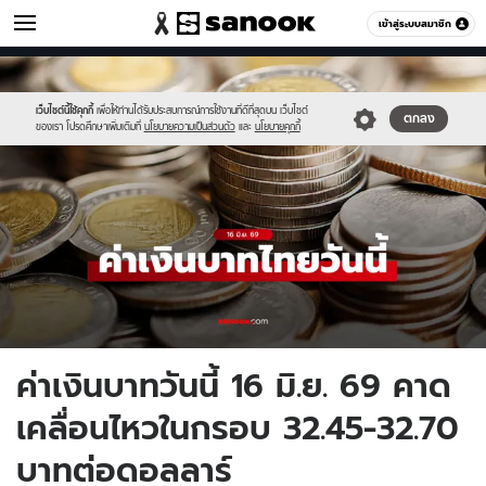
เศรษฐกิจ
เข้าสู่ระบบสมาชิก
หมวดอื่นๆ
//s.isanook.com/mn/0/ud/190/952739/new-
Sanook
//s.isanook.com/sr/0/images/logo-
600
60
thumbnail1200x720-
new-
v2-
sanook.png
เว็บไซต์นี้ใช้คุกกี้
เพื่อให้ท่านได้รับประสบการณ์การใช้งานที่ดีที่สุดบน เว็บไซต์
ตกลง
ของเรา โปรดศึกษาเพิ่มเติมที่
นโยบายความเป็นส่วนตัว
และ
นโยบายคุกกี้
20.jpg
ค่าเงินบาทวันนี้ 16 มิ.ย. 69 คาด
เคลื่อนไหวในกรอบ 32.45-32.70
บาทต่อดอลลาร์