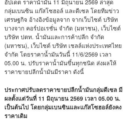
อัปเดต ราคาน้ำมัน 11 มิถุนายน 2569 ล่าสุด
กลุ่มเบนซิน แก๊สโซฮอล์ และดีเซล โดยทีม
ข่าว
เศรษฐกิจ
อ้างอิงข้อมูลจาก จากเว็บไซต์ บริษัท
บางจาก คอร์ปอเรชั่น จำกัด (มหาชน), เว็บไซต์
บริษัท ปตท. น้ำมันและการค้าปลีก จำกัด
(มหาชน), เว็บไซต์ บริษัท เชลล์แห่งประเทศไทย
จำกัด โดย
ราคาน้ำมันวันนี้
11/6/2569 เวลา
05.00 น. ปรับราคาน้ำมันขึ้นทุกชนิด ส่งผลให้
ราคาขายปลีกน้ำมันมีราคา ดังนี้
ประกาศปรับลดราคาขายปลีกน้ำมันกลุ่มดีเซล มี
ผลตั้งแต่วันที่ 11 มิถุนายน 2569 เวลา 05.00 น.
เป็นต้นไป โดยกลุ่มเบนซินและแก๊สโซฮอล์ยังคง
ราคาเดิม