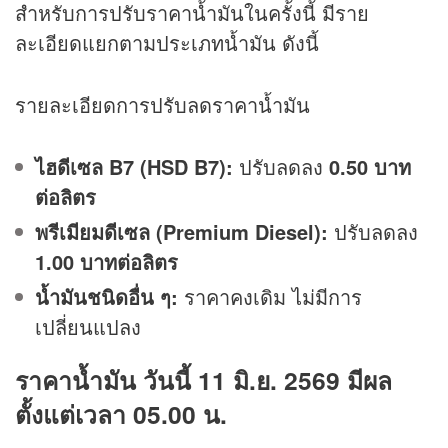
สำหรับการปรับราคาน้ำมันในครั้งนี้ มีราย
ละเอียดแยกตามประเภทน้ำมัน ดังนี้
รายละเอียดการปรับลดราคาน้ำมัน
ไฮดีเซล B7 (HSD B7):
ปรับลดลง
0.50 บาท
ต่อลิตร
พรีเมียมดีเซล (Premium Diesel):
ปรับลดลง
1.00 บาทต่อลิตร
น้ำมันชนิดอื่น ๆ:
ราคาคงเดิม ไม่มีการ
เปลี่ยนแปลง
ราคาน้ำมัน วันนี้ 11 มิ
.ย. 2569 มีผล
ตั้งแต่เวลา 05.00 น.