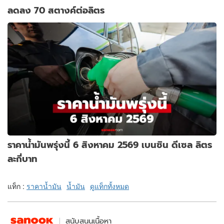
ลดลง 70 สตางค์ต่อลิตร
ราคาน้ำมันพรุ่งนี้ 6 สิงหาคม 2569 เบนซิน ดีเซล ลิตร
ละกี่บาท
แท็ก :
ราคาน้ำมัน
น้ำมัน
ดูแท็กทั้งหมด
สนับสนุนเนื้อหา