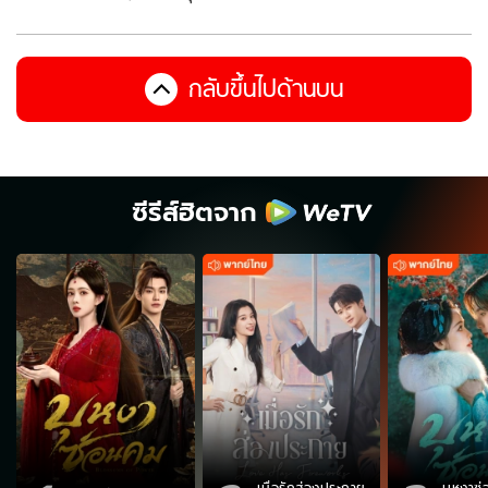
กลับขึ้นไปด้านบน
ซีรีส์ฮิตจาก
เมื่อรักส่องประกาย
บุหงาซ