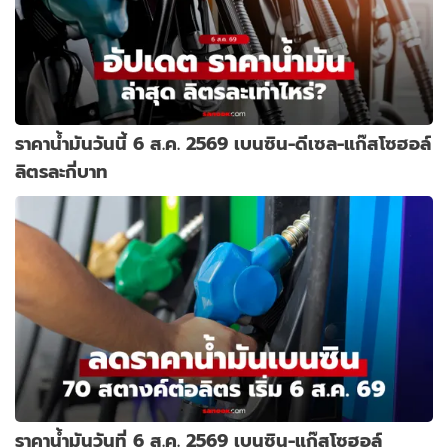
ราคาน้ำมันวันนี้ 6 ส.ค. 2569 เบนซิน-ดีเซล-แก๊สโซฮอล์
ลิตรละกี่บาท
ราคาน้ำมันวันที่ 6 ส.ค. 2569 เบนซิน-แก๊สโซฮอล์