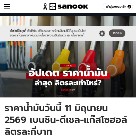
เศรษฐกิจ
เข้าสู่ระบบสมาชิก
หมวดอื่นๆ
//s.isanook.com/mn/0/ud/190/952519/new-
Sanook
//s.isanook.com/sr/0/images/logo-
600
60
thumbnail1200x720_v2-
new-
20.jpg
sanook.png
เว็บไซต์นี้ใช้คุกกี้
เพื่อให้ท่านได้รับประสบการณ์การใช้งานที่ดีที่สุดบน เว็บไซต์
ตกลง
ของเรา โปรดศึกษาเพิ่มเติมที่
นโยบายความเป็นส่วนตัว
และ
นโยบายคุกกี้
ราคาน้ำมันวันนี้ 11 มิถุนายน
2569 เบนซิน-ดีเซล-แก๊สโซฮอล์
ลิตรละกี่บาท