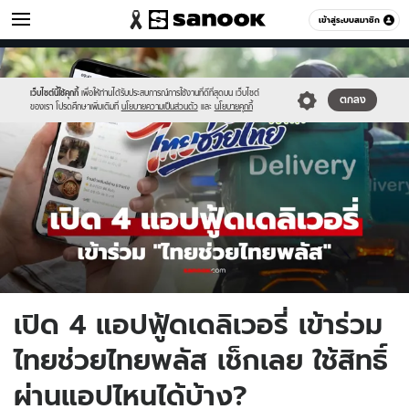
เศรษฐกิจ
เข้าสู่ระบบสมาชิก
หมวดอื่นๆ
//s.isanook.com/mn/0/ud/190/952003/1newnewnewnewnewnewnew-
Sanook
//s.isanook.com/sr/0/images/logo-
600
60
thumbn.jpg
new-
sanook.png
เว็บไซต์นี้ใช้คุกกี้
เพื่อให้ท่านได้รับประสบการณ์การใช้งานที่ดีที่สุดบน เว็บไซต์
ตกลง
ของเรา โปรดศึกษาเพิ่มเติมที่
นโยบายความเป็นส่วนตัว
และ
นโยบายคุกกี้
เปิด 4 แอปฟู้ดเดลิเวอรี่ เข้าร่วม
ไทยช่วยไทยพลัส เช็กเลย ใช้สิทธิ์
ผ่านแอปไหนได้บ้าง?