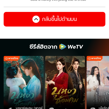
กลับขึ้นไปด้านบน
ซีรีส์ฮิตจาก
บุหงาซ่อนคม (พากย์
เมื่อรั