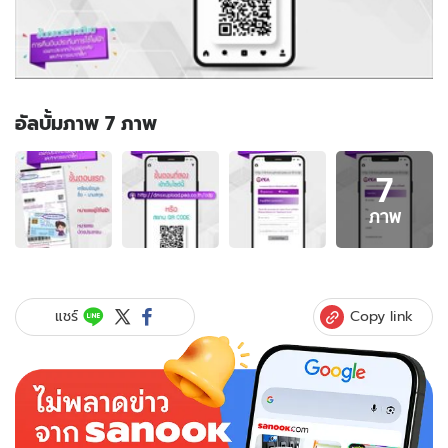
อัลบั้มภาพ 7 ภาพ
อัลบั้ม
7
ภาพ
7
ภาพ
ภาพ
ของ
ลง
ทะเบียน
รับ
Copy link
แชร์
เงิน
ค่า
ไฟ
จาก
กฟภ.
แค่