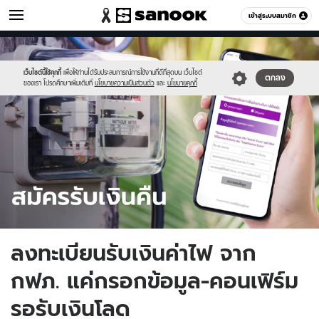
เศรษฐกิจ
เข้าสู่ระบบสมาชิก
หมวดอื่นๆ
//s.isanook.com/mn/0/ud/149/746543/peameter.jpg
Sanook
//s.isanook.com/sr/0/images/logo-
600
60
new-
sanook.png
เว็บไซต์นี้ใช้คุกกี้
เพื่อให้ท่านได้รับประสบการณ์การใช้งานที่ดีที่สุดบน เว็บไซต์
ตกลง
ของเรา โปรดศึกษาเพิ่มเติมที่
นโยบายความเป็นส่วนตัว
และ
นโยบายคุกกี้
ลงทะเบียนรับเงินค่าไฟ จาก
กฟภ. แค่กรอกข้อมูล-คอนเฟิร์ม
รอรับเงินโลด