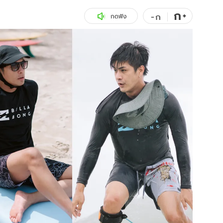
ก
สุขภาพ
+
ดูทีวี
-
ก
กดฟัง
เที่ยว-กิน
WeTV
Tasteful Thailand
Exclusive
Sanook Choice
นิยาย
ยลได้ที่
ร่วมงานกับเ