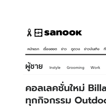
หน้าแรก
เรื่องฮอต
ข่าว
ดูดวง
ข่าวบันเทิง
ก
ผู้ชาย
ข่าว
ดูดวง - 
Instyle
Grooming
Work
เรื่องฮอต
ดูดวง
ข่าว
หวยไทย
คอลเลคชั่นใหม่ Bil
ข่าวบันเทิง
สถิติหวยไท
ทุกกิจกรรม Outdo
ข่าวกีฬา
หวยลาว
ข่าวเศรษฐกิจ