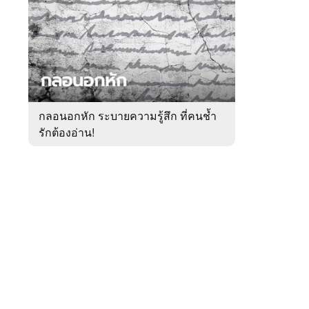
สัปดาห์
ของ
หมวด
Extreme
 WeTV
กลอนอกหัก ระบายความรู้สึก ที่คนช้ำ
รักต้องอ่าน!
ติดต่อโฆษณา
tencentthbd
sales@tencent.co.th
รา
ร้องเรียนเนื้อหาไม่เหมาะสม
แนะนำติชม แจ้งปัญหาการใช้งาน