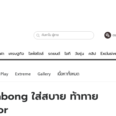
ตร
ีฬา
เศรษฐกิจ
ไลฟ์สไตล์
รถยนต์
ไอที
วัยรุ่น
คลิป
Exclusi
ตรวจหวย
ไลฟ์สไตล์
บันเทิงค
Play
Extreme
Gallery
เนื้อหาทั้งหมด
ผู้หญิง
หนัง-ละคร
ผู้ชาย
เพลง
labong ใส่สบาย ท้าทาย
ย
วัยรุ่น
เกมส์
or
ไอที
คลิป
รถยนต์
พอดแคสต์