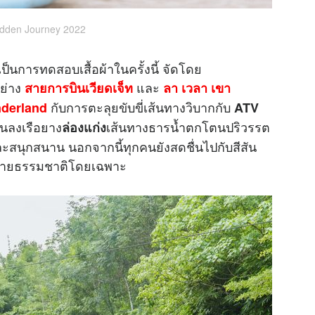
idden Journey 2022
การทดสอบเสื้อผ้าในครั้งนี้ จัดโดย
อย่าง
และ
สายการบินเวียดเจ็ท
ลา เวลา เขา
กับการตะลุยขับขี่เส้นทางวิบากกับ
derland
ATV
คนลงเรือยาง
เส้นทางธารน้ำตกโตนปริวรรต
ล่องแก่ง
และสนุกสนาน นอกจากนี้ทุกคนยังสดชื่นไปกับสีสัน
ย สายธรรมชาติโดยเฉพาะ