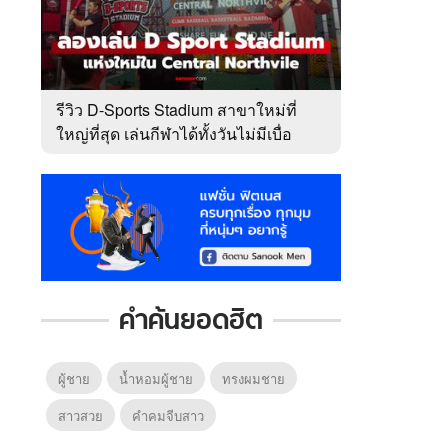
รีวิว D-Sports Stadium สาขาใหม่ที่
ใหญ่ที่สุด เล่นกีฬาได้ทั้งวันไม่มีเบื่อ
คำค้นยอดฮิต
ผู้ชาย
น้ำหอมผู้ชาย
ทรงผมชาย
สาวสวย
คําคมจีบสาว