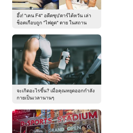
อึ้ง! "เคน F4" อดีตซุป′ตาร์ไต้หวัน เล่า
ช็อตเกือบถูก "ไฟดูด" ตาย ในสถาน
ปฏิบัติธรรมเชียงใหม่
จะเกิดอะไรขึ้น? เมื่อคุณหยุดออกกำลัง
กายเป็นเวลานานๆ