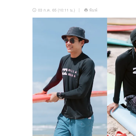
อัปเดตจีน
03 ก.ค. 65 (10:11 น.)
พิมพ์
เช็กข่าวชัวร์
ติดตามสนุกโซเชี
ดาวน์โหลดสนุกแอปฟรี
สงวนลิขสิทธิ์ ©
2569
บริษัท อิมเมจ ฟิวเจอร์ (ประเทศไทย) จำกัด