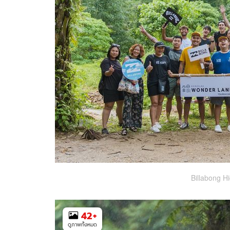
Billabong H
42
+
ดูภาพทั้งหมด