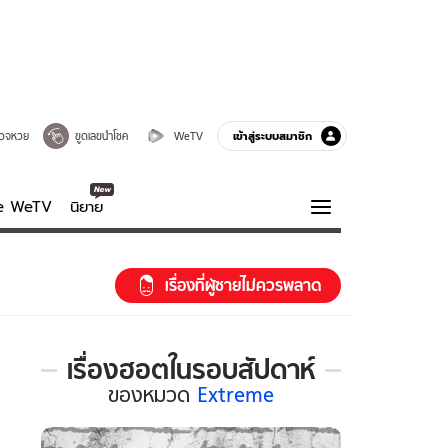
เข้าสู่ระบบสมาชิก
วจหวย
ขูดเลขนำโชค
WeTV
ve WeTV
นิยาย
รบรส
ความรู้รอบตัว
เรื่องที่ผู้ชายไม่ควรพลาด
ฮาวทู
กูรู-รอบรู้
เรื่องฮอตในรอบสัปดาห์
เรื่อง
ของ
หมวด
Extreme
ฮอต
ใน
รอบ