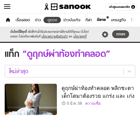
เข้าสู่ระบบสมาชิก
นิยาย
หน้าแรก
เรื่องฮอต
ข่าว
ดูดวง
ข่าวบันเทิง
กีฬา
เศรษฐกิจ
ไลฟ์ส
ดูดวง
เว็บไซต์นี้ใช้คุกกี้
เพื่อให้ท่านได้รับประสบการณ์การใช้งานที่ดีที่สุดบน เว็บไซต์
หมวดอื่นๆ
ตกลง
ของเรา โปรดศึกษาเพิ่มเติมที่
นโยบายความเป็นส่วนตัว
และ
นโยบายคุกกี้
แท็ก
ดูฤกษ์ผ่าท้องทำคลอด
ดู
ฤกษ์
ใหม่ล่าสุด
ผ่า
ท้อง
ดูฤกษ์ผ่าท้องทำคลอด พลิกชะตา
ทำคลอด
เด็กโตมาต้องรวย แกร่ง และ เก่ง
ใหม่
ล่าสุด
5 มี.ค. 56
ความเชื่อ