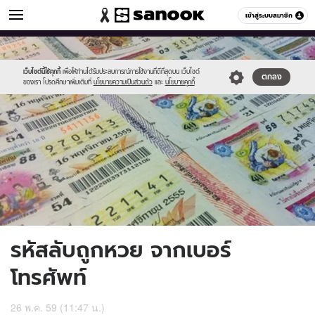
ดูดวง
เข้าสู่ระบบสมาชิก
หมวดอื่นๆ
//s.isanook.com/ho/0/ud/19/99565/lot.jpg
Sanook
//s.isanook.com/sr/0/images/logo-
600
60
new-
sanook.png
เว็บไซต์นี้ใช้คุกกี้
เพื่อให้ท่านได้รับประสบการณ์การใช้งานที่ดีที่สุดบน เว็บไซต์
ตกลง
ของเรา โปรดศึกษาเพิ่มเติมที่
นโยบายความเป็นส่วนตัว
และ
นโยบายคุกกี้
รหัสลับถูกหวย จากเบอร์
โทรศัพท์
26 พ.ค. 59 (11:47 น.)