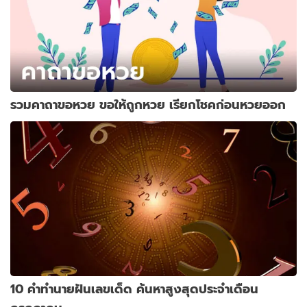
รวมคาถาขอหวย ขอให้ถูกหวย เรียกโชคก่อนหวยออก
10 คำทำนายฝันเลขเด็ด ค้นหาสูงสุดประจำเดือน