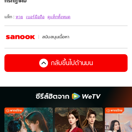
กรกฎาคม
แท็ก :
หวย
เบอร์มือถือ
ดูแท็กทั้งหมด
สนับสนุนเนื้อหา
กลับขึ้นไปด้านบน
ซีรีส์ฮิตจาก