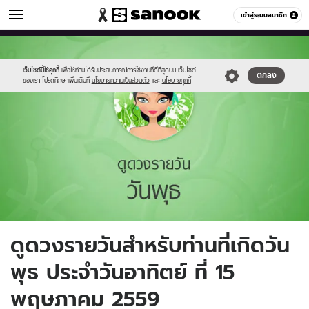
ดูดวง
เข้าสู่ระบบสมาชิก
หมวดอื่นๆ
//s.isanook.com/ho/0/ud/fxd/day/4_wed.jpg
Sanook
//s.isanook.com/sr/0/images/logo-
600
60
new-
sanook.png
เว็บไซต์นี้ใช้คุกกี้
เพื่อให้ท่านได้รับประสบการณ์การใช้งานที่ดีที่สุดบน เว็บไซต์
ตกลง
ของเรา โปรดศึกษาเพิ่มเติมที่
นโยบายความเป็นส่วนตัว
และ
นโยบายคุกกี้
ดูดวงรายวันสำหรับท่านที่เกิดวัน
พุธ ประจำวันอาทิตย์ ที่ 15
พฤษภาคม 2559