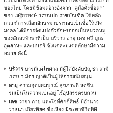
ของไทย โดยมีข้อมูลอ้างอิงจาก “คู่มือตั้งชื่อลูก”
ของ เสฐียรพงษ์ วรรณปก ราชบัณฑิต ใช้หลัก
เกณฑ์การเลือกอักษรมาประกอบเป็นชื่อให้เกิด
มงคล ได้มีการจัดแบ่งตัวอักษรออกเป็นหมวดหมู่
ของอักษรทักษาที่เป็น บริวาร อายุ เดช ศรี มูละ
อุตสาหะ และมนตรี ซึ่งแต่ละมงคลทักษามีความ
หมาย ดังนี้
บริวาร
บารมีแผ่ไพศาล มีผู้ใต้บังคับบัญชา สามี
ภรรยา มิตร ญาติเป็นผู้ให้การสนับสนุน
อายุ
ความอุดมสมบูรณ์ สุขภาพดี สดชื่น
ร่มเย็นในความเป็นอยู่ ไร้อุปสรรครบกวน
เดช
วาจา กาย และใจที่ศักดิ์สิทธิ์ มีอำนาจ
วาสนา เกียรติยศ ชื่อเสียง มีชะตาชีวิตที่ดี