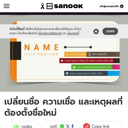
ดูดวง
เข้าสู่ระบบสมาชิก
หมวดอื่นๆ
//s.isanook.com/ho/0/ud/19/96545/name.jpg
Sanook
//s.isanook.com/sr/0/images/logo-
600
60
new-
sanook.png
เว็บไซต์นี้ใช้คุกกี้
เพื่อให้ท่านได้รับประสบการณ์การใช้งานที่ดีที่สุดบน เว็บไซต์
ตกลง
ของเรา โปรดศึกษาเพิ่มเติมที่
นโยบายความเป็นส่วนตัว
และ
นโยบายคุกกี้
เปลี่ยนชื่อ ความเชื่อ และเหตุผลที่
ต้องตั้งชื่อใหม่
Copy link
แชร์
กดฟัง