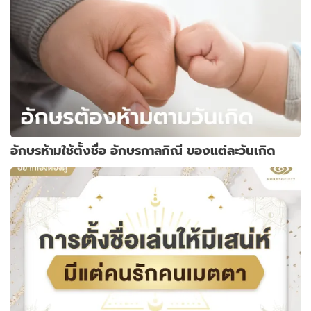
อักษรห้ามใช้ตั้งชื่อ อักษรกาลกิณี ของแต่ละวันเกิด