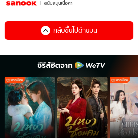
สนับสนุนเนื้อหา
กลับขึ้นไปด้านบน
ซีรีส์ฮิตจาก