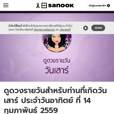
ดูดวง
เข้าสู่ระบบสมาชิก
หมวดอื่นๆ
//s.isanook.com/ho/0/ud/fxd/day/7_sat.jpg
Sanook
//s.isanook.com/sr/0/images/logo-
600
60
new-
sanook.png
เว็บไซต์นี้ใช้คุกกี้
เพื่อให้ท่านได้รับประสบการณ์การใช้งานที่ดีที่สุดบน เว็บไซต์
ตกลง
ของเรา โปรดศึกษาเพิ่มเติมที่
นโยบายความเป็นส่วนตัว
และ
นโยบายคุกกี้
ดูดวงรายวันสำหรับท่านที่เกิดวัน
เสาร์ ประจำวันอาทิตย์ ที่ 14
กุมภาพันธ์ 2559