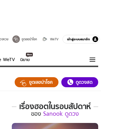
เข้าสู่ระบบสมาชิก
วจหวย
ขูดเลขนำโชค
WeTV
ve WeTV
นิยาย
รบรส
ความรู้รอบตัว
ขูดเลขนำโชค
ดูดวงสด
ฮาวทู
กูรู-รอบรู้
เรื่องฮอตในรอบสัปดาห์
เรื่อง
ของ
Sanook ดูดวง
ฮอต
ใน
รอบ