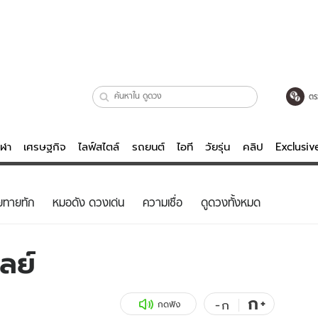
ตร
ีฬา
เศรษฐกิจ
ไลฟ์สไตล์
รถยนต์
ไอที
วัยรุ่น
คลิป
Exclusi
ตรวจหวย
ไลฟ์สไตล์
บันเทิงค
ยทายทัก
หมอดัง ดวงเด่น
ความเชื่อ
ดูดวงทั้งหมด
ผู้หญิง
หนัง-ละคร
ผู้ชาย
เพลง
ลย์
ย
วัยรุ่น
เกมส์
ไอที
คลิป
ก
+
-
ก
กดฟัง
รถยนต์
พอดแคสต์