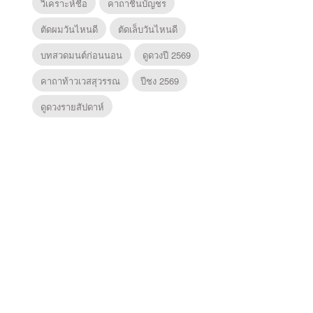
วิเคราะห์ชื่อ
คาถาชินบัญชร
ตัดผมวันไหนดี
ตัดเล็บวันไหนดี
บทสวดมนต์ก่อนนอน
ดูดวงปี 2569
คาถาท้าวเวสสุวรรณ
ปีชง 2569
ดูดวงรายสัปดาห์