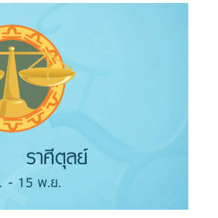
สุขภาพ
ดูทีวี
เที่ยว-กิน
WeTV
Tasteful Thailand
Exclusive
Sanook Choice
นิยาย
ยลได้ที่
ร่วมงานกับเ