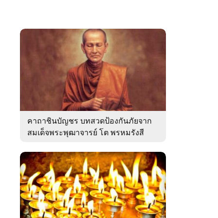
คาถาชินบัญชร บทสวดป้องกันภัยจาก
สมเด็จพระพุฒาจารย์ โต พรหมรังสี