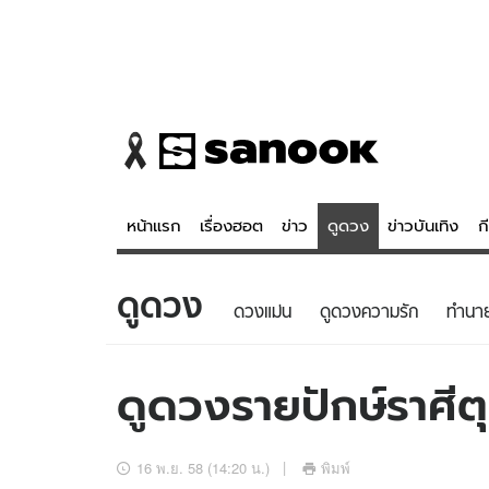
หน้าแรก
เรื่องฮอต
ข่าว
ดูดวง
ข่าวบันเทิง
ก
ดูดวง
ข่าว
ดูดวง - 
ดวงแม่น
ดูดวงความรัก
ทํานา
เรื่องฮอต
ดูดวง
ข่าว
หวยไทย
ดูดวงรายปักษ์ราศีตุ
ข่าวบันเทิง
สถิติหวยไท
ข่าวกีฬา
หวยลาว
16 พ.ย. 58 (14:20 น.)
พิมพ์
ข่าวเศรษฐกิจ