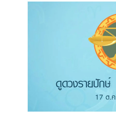
อัปเดตจีน
เช็กข่าวชัวร์
ติดตามสนุกโซเชี
ดาวน์โหลดสนุกแอปฟรี
สงวนลิขสิทธิ์ ©
2569
บริษัท อิมเมจ ฟิวเจอร์ (ประเทศไทย) จำกัด