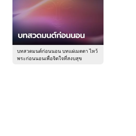
สัปดาห์
ของ
Sanook
ดูด
 WeTV
วง
บทสวดมนต์ก่อนนอน บทแผ่เมตตา ไหว้
พระก่อนนอนเพื่อจิตใจที่สงบสุข
ติดต่อโฆษณา
tencentthbd
sales@tencent.co.th
รา
ร้องเรียนเนื้อหาไม่เหมาะสม
แนะนำติชม แจ้งปัญหาการใช้งาน