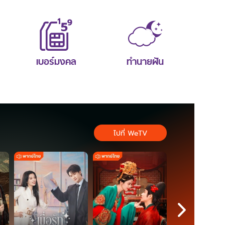
เบอร์มงคล
ทำนายฝัน
ไปที่ WeTV