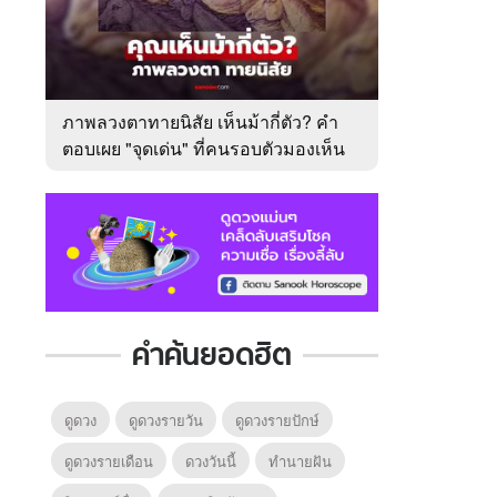
ภาพลวงตาทายนิสัย เห็นม้ากี่ตัว? คำ
ตอบเผย "จุดเด่น" ที่คนรอบตัวมองเห็น
ในตัวคุณ
คำค้นยอดฮิต
ดูดวง
ดูดวงรายวัน
ดูดวงรายปักษ์
ดูดวงรายเดือน
ดวงวันนี้
ทํานายฝัน