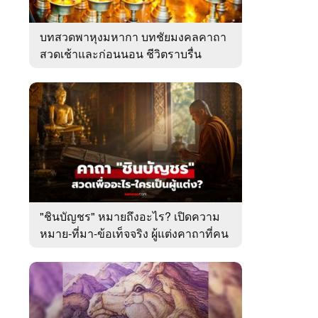
บทสวดพาหุงมหากา บทชัยมงคลคาถา
สวดเช้าและก่อนนอน ชีวิตราบรื่น
"ชินบัญชร" หมายถึงอะไร? เปิดความ
หมาย-ที่มา-ข้อเท็จจริง ผู้แต่งคาถาที่คน
ไทยคุ้นเคย