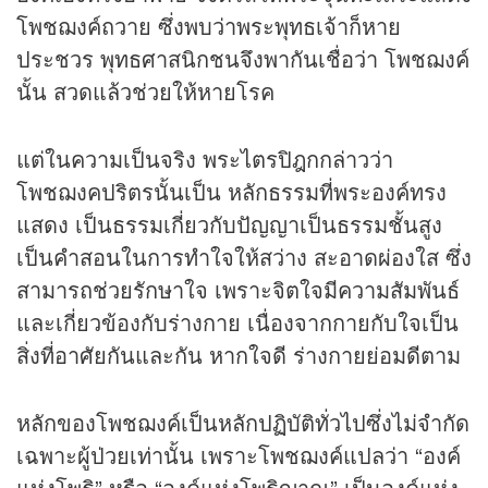
โพชฌงค์ถวาย ซึ่งพบว่าพระพุทธเจ้าก็หาย
ประชวร พุทธศาสนิกชนจึงพากันเชื่อว่า โพชฌงค์
นั้น สวดแล้วช่วยให้หายโรค
แต่ในความเป็นจริง พระไตรปิฎกกล่าวว่า
โพชฌงคปริตรนั้นเป็น หลักธรรมที่พระองค์ทรง
แสดง เป็นธรรมเกี่ยวกับปัญญาเป็นธรรมชั้นสูง
เป็นคำสอนในการทำใจให้สว่าง สะอาดผ่องใส ซึ่ง
สามารถช่วยรักษาใจ เพราะจิตใจมีความสัมพันธ์
และเกี่ยวข้องกับร่างกาย เนื่องจากกายกับใจเป็น
สิ่งที่อาศัยกันและกัน หากใจดี ร่างกายย่อมดีตาม
หลักของโพชฌงค์เป็นหลักปฏิบัติทั่วไปซึ่งไม่จำกัด
เฉพาะผู้ป่วยเท่านั้น เพราะโพชฌงค์แปลว่า “องค์
แห่งโพธิ” หรือ “องค์แห่งโพธิญาณ” เป็นองค์แห่ง