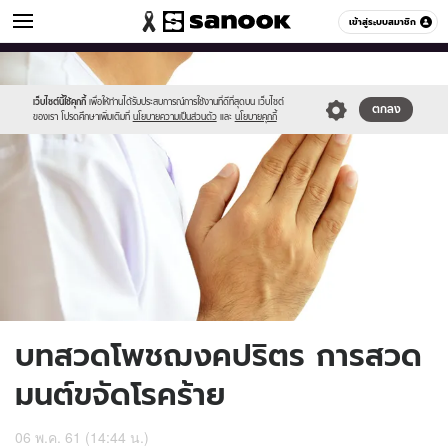
ดูดวง
เข้าสู่ระบบสมาชิก
หมวดอื่นๆ
//s.isanook.com/ho/0/ud/17/88367/pray3.jpg
Sanook
//s.isanook.com/sr/0/images/logo-
600
60
new-
sanook.png
เว็บไซต์นี้ใช้คุกกี้
เพื่อให้ท่านได้รับประสบการณ์การใช้งานที่ดีที่สุดบน เว็บไซต์
ตกลง
ของเรา โปรดศึกษาเพิ่มเติมที่
นโยบายความเป็นส่วนตัว
และ
นโยบายคุกกี้
บทสวดโพชฌงคปริตร การสวด
มนต์ขจัดโรคร้าย
06 พ.ค. 61 (14:44 น.)