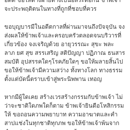
จะประพฤติตนในทางที่ถูกที่ชอบที่ควร
ขอบุญบารมีในอดีตกาลที่ผ่านมาจนถึงปัจจุบัน จง
ส่งผลให้ข้าพเจ้าและครอบครัวตลอดจนบริวารที่
เกี่ยวข้อง จงเจริญด้วย อายุวรรณะ สุขะ พละ
ลาภ ยศ สุข สรรเสริญ สติปัญญา ปฏิภาณ ธนสาร
สมบัติ อุปสรรคใดๆโรคภัยใดๆ ขอให้มลายสิ้นไป
ขอให้ข้าพเจ้ามีความสว่าง ทั้งทางโลก ทางธรรม
ตั้งแต่บัดนี้ตราบเข้าสู่พระนิพพาน เทอญ
หากมีผู้ใดเคย สร้างเวรสร้างกรรมกับข้าพเจ้า ไม่
ว่าจะชาติใดภพใดก็ตาม ข้าพเจ้ายินดีอโหสิกรรม
ให้ ขอถอนความพยาบาท ความอาฆาตและคำ
สาปแช่งในทุกชาติทุกภพ ขอให้ข้าพเจ้าพ้นจาก