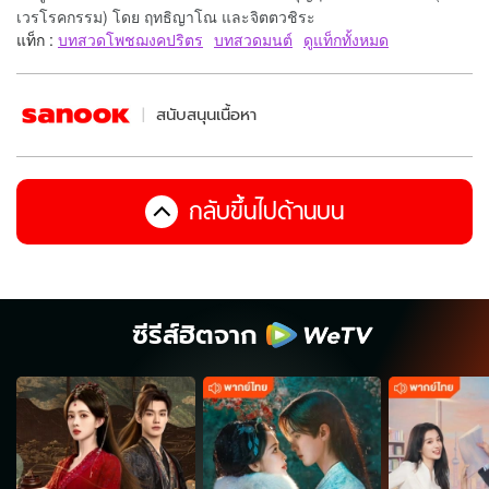
เวรโรคกรรม) โดย ฤทธิญาโณ และจิตตวชิระ
แท็ก :
บทสวดโพชฌงคปริตร
บทสวดมนต์
ดูแท็กทั้งหมด
สนับสนุนเนื้อหา
กลับขึ้นไปด้านบน
ซีรีส์ฮิตจาก