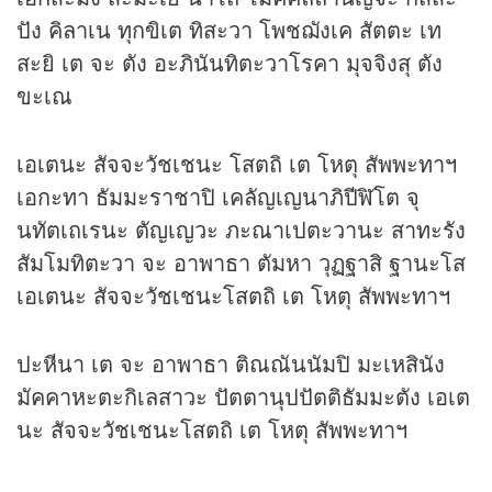
ปัง คิลาเน ทุกขิเต ทิสะวา โพชฌังเค สัตตะ เท
สะยิ เต จะ ตัง อะภินันทิตะวาโรคา มุจจิงสุ ตัง
ขะเณ
เอเตนะ สัจจะวัชเชนะ โสตถิ เต โหตุ สัพพะทาฯ
เอกะทา ธัมมะราชาปิ เคลัญเญนาภิปีฬิโต จุ
นทัตเถเรนะ ตัญเญวะ ภะณาเปตะวานะ สาทะรัง
สัมโมทิตะวา จะ อาพาธา ตัมหา วุฏฐาสิ ฐานะโส
เอเตนะ สัจจะวัชเชนะโสตถิ เต โหตุ สัพพะทาฯ
ปะหีนา เต จะ อาพาธา ติณณันนัมปิ มะเหสินัง
มัคคาหะตะกิเลสาวะ ปัตตานุปปัตติธัมมะตัง เอเต
นะ สัจจะวัชเชนะโสตถิ เต โหตุ สัพพะทาฯ