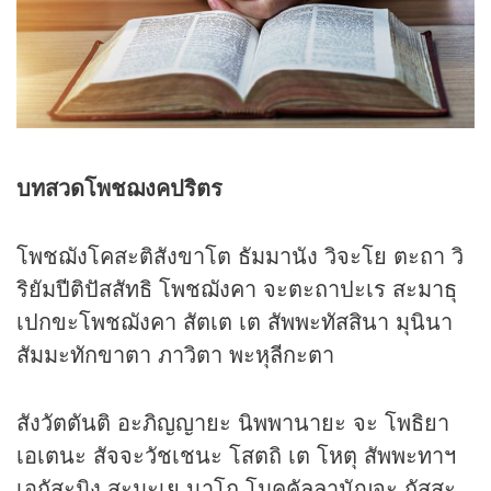
บทสวดโพชฌงคปริตร
โพชฌังโคสะติสังขาโต ธัมมานัง วิจะโย ตะถา วิ
ริยัมปีติปัสสัทธิ โพชฌังคา จะตะถาปะเร สะมาธุ
เปกขะโพชฌังคา สัตเต เต สัพพะทัสสินา มุนินา
สัมมะทักขาตา ภาวิตา พะหุลีกะตา
สังวัตตันติ อะภิญญายะ นิพพานายะ จะ โพธิยา
เอเตนะ สัจจะวัชเชนะ โสตถิ เต โหตุ สัพพะทาฯ
เอกัสะมิง สะมะเย นาโถ โมคคัลลานัญจะ กัสสะ