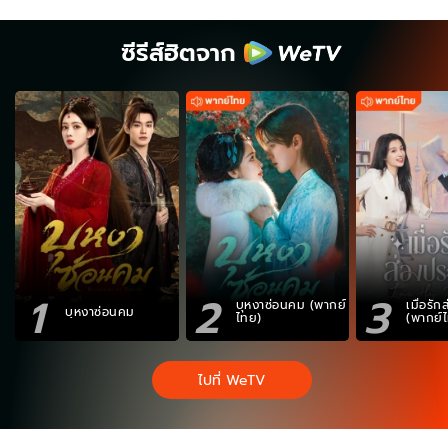
ซีรีส์ฮิตจาก
1
2
3
บุหงาซ่อนคม (พากย์
เมื่อรั
บุหงาซ่อนคม
ไทย)
(พากย์
ไปที่ WeTV