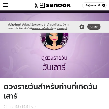
ดูดวง
เข้าสู่ระบบสมาชิก
หมวดอื่นๆ
//s.isanook.com/ho/0/ud/17/88005/7_sat.jpg
Sanook
//s.isanook.com/sr/0/images/logo-
600
60
new-
sanook.png
เว็บไซต์นี้ใช้คุกกี้
เพื่อให้ท่านได้รับประสบการณ์การใช้งานที่ดีที่สุดบน เว็บไซต์
ตกลง
ของเรา โปรดศึกษาเพิ่มเติมที่
นโยบายความเป็นส่วนตัว
และ
นโยบายคุกกี้
ดวงรายวันสำหรับท่านที่เกิดวัน
เสาร์
04 ก.ย. 58 (15:51 น.)