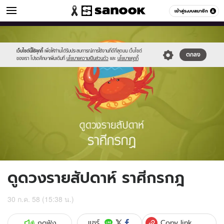
ดูดวง
เข้าสู่ระบบสมาชิก
หมวดอื่นๆ
//s.isanook.com/ho/0/ud/17/86493/04_cancer.jpg
Sanook
//s.isanook.com/sr/0/images/logo-
600
60
new-
sanook.png
เว็บไซต์นี้ใช้คุกกี้
เพื่อให้ท่านได้รับประสบการณ์การใช้งานที่ดีที่สุดบน เว็บไซต์
ตกลง
ของเรา โปรดศึกษาเพิ่มเติมที่
นโยบายความเป็นส่วนตัว
และ
นโยบายคุกกี้
ดูดวงรายสัปดาห์ ราศีกรกฎ
30 ก.ค. 58 (15:38 น.)
Copy link
แชร์
กดฟัง