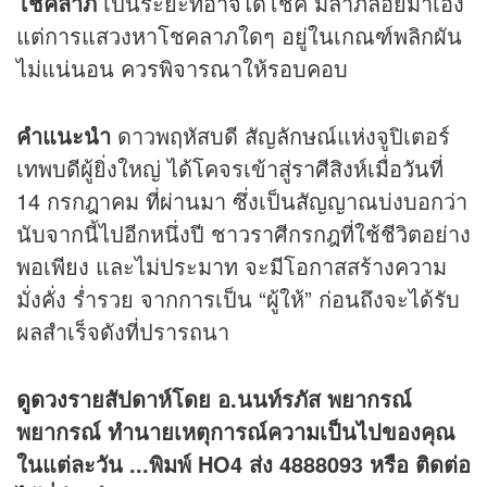
โชคลาภ
เป็นระยะที่อาจได้โชค มีลาภลอยมาเอง
แต่การแสวงหาโชคลาภใดๆ อยู่ในเกณฑ์พลิกผัน
ไม่แน่นอน ควรพิจารณาให้รอบคอบ
คำแนะนำ
ดาวพฤหัสบดี สัญลักษณ์แห่งจูปิเตอร์
เทพบดีผู้ยิ่งใหญ่ ได้โคจรเข้าสู่ราศีสิงห์เมื่อวันที่
14 กรกฎาคม ที่ผ่านมา ซึ่งเป็นสัญญาณบ่งบอกว่า
นับจากนี้ไปอีกหนึ่งปี ชาวราศีกรกฎที่ใช้ชีวิตอย่าง
พอเพียง และไม่ประมาท จะมีโอกาสสร้างความ
มั่งคั่ง ร่ำรวย จากการเป็น “ผู้ให้” ก่อนถึงจะได้รับ
ผลสำเร็จดังที่ปรารถนา
ดูดวง
รายสัปดาห์โดย อ.นนท์รภัส พยากรณ์
พยากรณ์ ทำนายเหตุการณ์ความเป็นไปของคุณ
ในแต่ละวัน ...พิมพ์ HO4 ส่ง 4888093 หรือ ติดต่อ