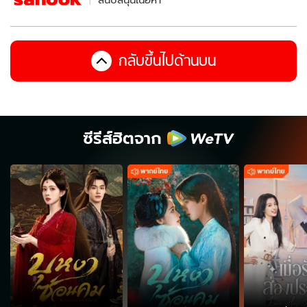
สนับสนุนเนื้อหา
กลับขึ้นไปด้านบน
ซีรีส์ฮิตจาก