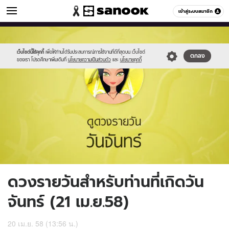
ดูดวง
เข้าสู่ระบบสมาชิก
หมวดอื่นๆ
//s.isanook.com/ho/0/ud/16/81373/2_mon.jpg
Sanook
//s.isanook.com/sr/0/images/logo-
600
60
new-
sanook.png
เว็บไซต์นี้ใช้คุกกี้
เพื่อให้ท่านได้รับประสบการณ์การใช้งานที่ดีที่สุดบน เว็บไซต์
ตกลง
ของเรา โปรดศึกษาเพิ่มเติมที่
นโยบายความเป็นส่วนตัว
และ
นโยบายคุกกี้
ดวงรายวันสำหรับท่านที่เกิดวัน
จันทร์ (21 เม.ย.58)
20 เม.ย. 58 (13:56 น.)