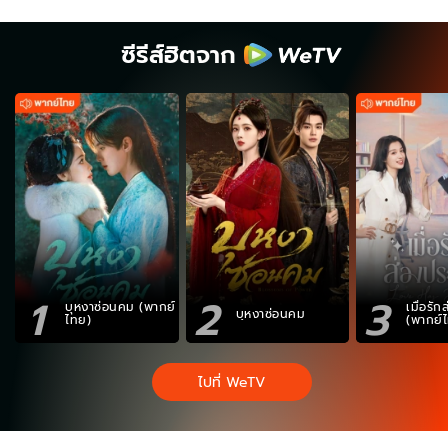
ซีรีส์ฮิตจาก
1
2
3
บุหงาซ่อนคม (พากย์
เมื่อรั
บุหงาซ่อนคม
ไทย)
(พากย์
ไปที่ WeTV