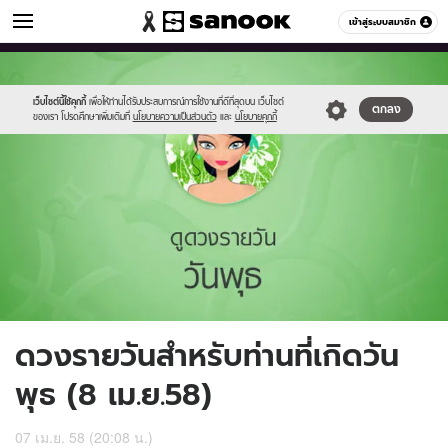
ดูดวง
เข้าสู่ระบบสมาชิก
หมวดอื่นๆ
//s.isanook.com/ho/0/ud/16/80819/4_wed.jpg
Sanook
//s.isanook.com/sr/0/images/logo-
600
60
new-
sanook.png
เว็บไซต์นี้ใช้คุกกี้
เพื่อให้ท่านได้รับประสบการณ์การใช้งานที่ดีที่สุดบน เว็บไซต์
ตกลง
ของเรา โปรดศึกษาเพิ่มเติมที่
นโยบายความเป็นส่วนตัว
และ
นโยบายคุกกี้
ดวงรายวันสำหรับท่านที่เกิดวัน
พุธ (8 เม.ย.58)
07 เม.ย. 58 (20:08 น.)