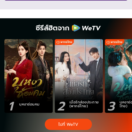
ซีรีส์ฮิตจาก
1
2
3
เมื่อรักส่องประกาย
บุหงาซ
บุหงาซ่อนคม
(พากย์ไทย)
ไทย)
ไปที่ WeTV