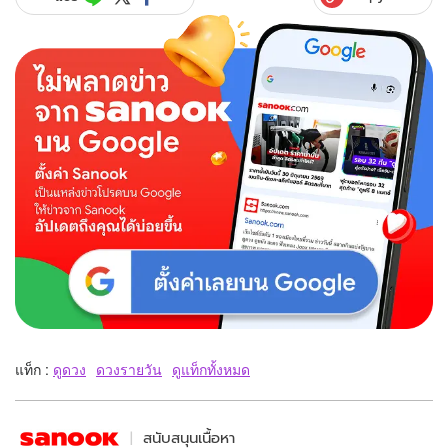
แท็ก :
ดูดวง
ดวงรายวัน
ดูแท็กทั้งหมด
สนับสนุนเนื้อหา