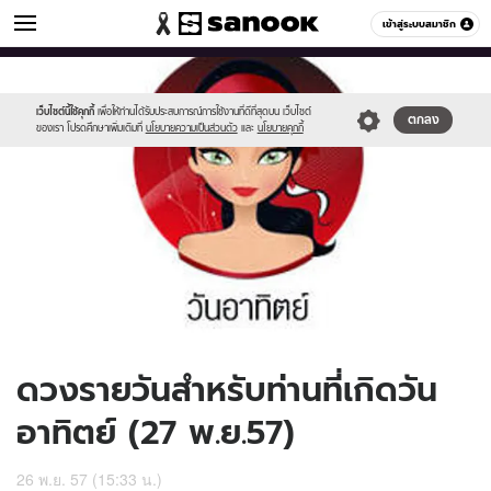
ดูดวง
เข้าสู่ระบบสมาชิก
หมวดอื่นๆ
//s.isanook.com/ho/0/ud/14/74269/170-
Sanook
//s.isanook.com/sr/0/images/logo-
600
60
sun_b.jpg
new-
sanook.png
เว็บไซต์นี้ใช้คุกกี้
เพื่อให้ท่านได้รับประสบการณ์การใช้งานที่ดีที่สุดบน เว็บไซต์
ตกลง
ของเรา โปรดศึกษาเพิ่มเติมที่
นโยบายความเป็นส่วนตัว
และ
นโยบายคุกกี้
ดวงรายวันสำหรับท่านที่เกิดวัน
อาทิตย์ (27 พ.ย.57)
26 พ.ย. 57 (15:33 น.)