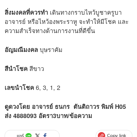
สิ่งมงคลที่ควรทำ
เดินทางกราบไหว้บูชาครูบา
อาจารย์ หรือไหว้องพระราหู จะทำให้มีโชค และ
ความสำเร็จทางด้านการงานที่ดีขึ้น
อัญมณีมงคล
บุษราคัม
สีนำโชค
สีขาว
เลขนำโชค
6, 3, 1, 2
ดูดวง
โดย อาจารย์ ธนกร ตันติถาวร พิมพ์ H05
ส่ง 4888093 อัตรา3บาท/ข้อความ
Copy link
แชร์