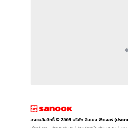
อัปเดตจีน
เช็กข่าวชัวร์
ติดตามสนุกโซเชี
ดาวน์โหลดสนุกแอปฟรี
สงวนลิขสิทธิ์ ©
2569
บริษัท อิมเมจ ฟิวเจอร์ (ประเทศไทย) จำกัด
สงวนลิขสิทธิ์ ©
2569
บริษัท อิมเมจ ฟิวเจอร์ (ประเ