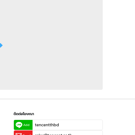
 WeTV
ติดต่อโฆษณา
tencentthbd
sales@tencent.co.th
รา
ร้องเรียนเนื้อหาไม่เหมาะสม
แนะนำติชม แจ้งปัญหาการใช้งาน
ติดต่อโฆษณา
tencentthbd
Add