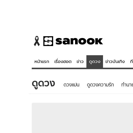
หน้าแรก
เรื่องฮอต
ข่าว
ดูดวง
ข่าวบันเทิง
ก
ดูดวง
ข่าว
ดูดวง - 
ดวงแม่น
ดูดวงความรัก
ทํานา
เรื่องฮอต
ดูดวง
ข่าว
หวยไทย
ข่าวบันเทิง
สถิติหวยไท
ข่าวกีฬา
หวยลาว
ข่าวเศรษฐกิจ