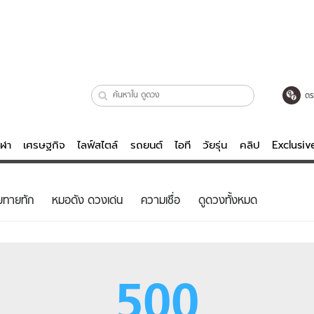
ตร
ีฬา
เศรษฐกิจ
ไลฟ์สไตล์
รถยนต์
ไอที
วัยรุ่น
คลิป
Exclusi
ตรวจหวย
ไลฟ์สไตล์
บันเทิงค
ยทายทัก
หมอดัง ดวงเด่น
ความเชื่อ
ดูดวงทั้งหมด
ผู้หญิง
หนัง-ละคร
ผู้ชาย
เพลง
ย
วัยรุ่น
เกมส์
500
ไอที
คลิป
รถยนต์
พอดแคสต์