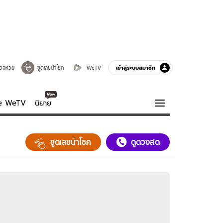
เข้าสู่ระบบสมาชิก
วจหวย
ขูดเลขนำโชค
WeTV
ve WeTV
นิยาย
รบรส
ความรู้รอบตัว
ขูดเลขนำโชค
ดูดวงสด
ฮาวทู
กูรู-รอบรู้