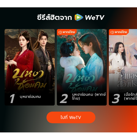
ซีรีส์ฮิตจาก
1
2
3
บุหงาซ่อนคม (พากย์
เมื่อรั
บุหงาซ่อนคม
ไทย)
(พากย์
ไปที่ WeTV