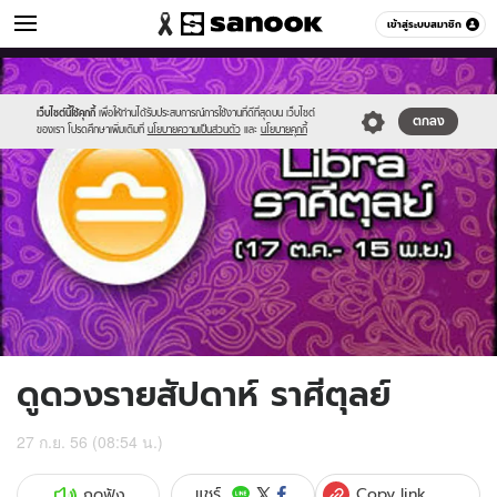
ดูดวง
เข้าสู่ระบบสมาชิก
หมวดอื่นๆ
//s.isanook.com/ho/0/ud/10/52069/10libra.jpg
Sanook
//s.isanook.com/sr/0/images/logo-
600
60
new-
sanook.png
เว็บไซต์นี้ใช้คุกกี้
เพื่อให้ท่านได้รับประสบการณ์การใช้งานที่ดีที่สุดบน เว็บไซต์
ตกลง
ของเรา โปรดศึกษาเพิ่มเติมที่
นโยบายความเป็นส่วนตัว
และ
นโยบายคุกกี้
ดูดวงรายสัปดาห์ ราศีตุลย์
27 ก.ย. 56 (08:54 น.)
Copy link
แชร์
กดฟัง