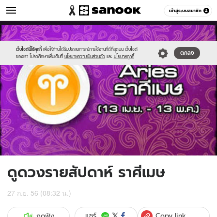
ดูดวง
เข้าสู่ระบบสมาชิก
หมวดอื่นๆ
//s.isanook.com/ho/0/ud/10/52045/4aries.jpg
Sanook
//s.isanook.com/sr/0/images/logo-
600
60
new-
sanook.png
เว็บไซต์นี้ใช้คุกกี้
เพื่อให้ท่านได้รับประสบการณ์การใช้งานที่ดีที่สุดบน เว็บไซต์
ตกลง
ของเรา โปรดศึกษาเพิ่มเติมที่
นโยบายความเป็นส่วนตัว
และ
นโยบายคุกกี้
ดูดวงรายสัปดาห์ ราศีเมษ
27 ก.ย. 56 (08:32 น.)
Copy link
แชร์
กดฟัง