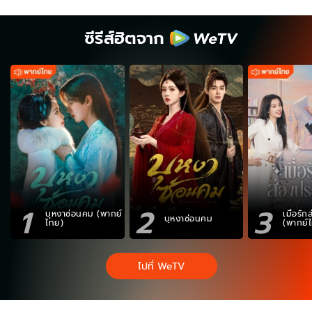
ซีรีส์ฮิตจาก
1
2
3
บุหงาซ่อนคม (พากย์
เมื่อรั
บุหงาซ่อนคม
ไทย)
(พากย์
ไปที่ WeTV