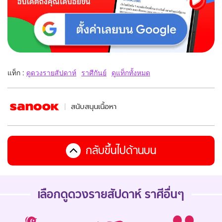
แท็ก :
ดูดวงรายสัปดาห์
ราศีกันย์
ดูแท็กทั้งหมด
สนับสนุนเนื้อหา
กลับขึ้นไปด้านบน
เลือกดู
ดวงรายสัปดาห์
ราศีอื่นๆ