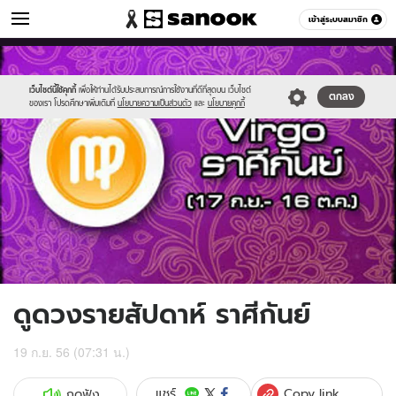
ดูดวง
เข้าสู่ระบบสมาชิก
หมวดอื่นๆ
//s.isanook.com/ho/0/ud/10/51713/9virgo.jpg
Sanook
//s.isanook.com/sr/0/images/logo-
600
60
new-
sanook.png
เว็บไซต์นี้ใช้คุกกี้
เพื่อให้ท่านได้รับประสบการณ์การใช้งานที่ดีที่สุดบน เว็บไซต์
ตกลง
ของเรา โปรดศึกษาเพิ่มเติมที่
นโยบายความเป็นส่วนตัว
และ
นโยบายคุกกี้
ดูดวงรายสัปดาห์ ราศีกันย์
19 ก.ย. 56 (07:31 น.)
Copy link
แชร์
กดฟัง