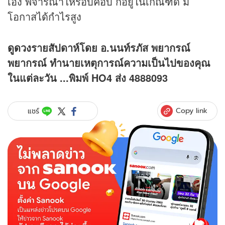
เอง พิจารณาให้รอบคอบ ก็อยู่ในเกณฑ์ดี มี
โอกาสได้กำไรสูง
ดูดวง
รายสัปดาห์โดย อ.นนท์รภัส พยากรณ์
พยากรณ์ ทำนายเหตุการณ์ความเป็นไปของคุณ
ในแต่ละวัน ...พิมพ์ HO4 ส่ง 4888093
Copy link
แชร์