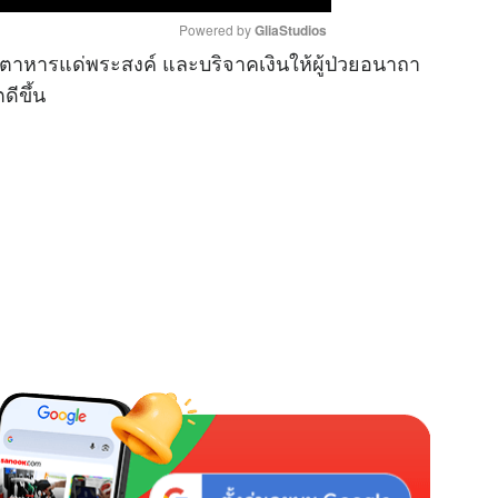
Powered by 
GliaStudios
าหารแด่พระสงค์ และบริจาคเงินให้ผู้ป่วยอนาถา
ดีขึ้น
M
u
t
e