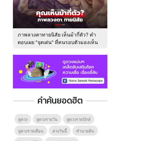
ภาพลวงตาทายนิสัย เห็นม้ากี่ตัว? คำ
ตอบเผย "จุดเด่น" ที่คนรอบตัวมองเห็น
ในตัวคุณ
คำค้นยอดฮิต
ดูดวง
ดูดวงรายวัน
ดูดวงรายปักษ์
ดูดวงรายเดือน
ดวงวันนี้
ทํานายฝัน