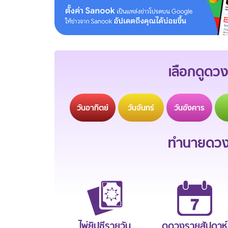
เลือกดูดวง
วัน
อาทิตย์
วัน
จันทร์
วัน
อังคาร
ทำนายดวงช
ไพ่ยิปซีรายวัน
ดูดวงรายสัปดาห์