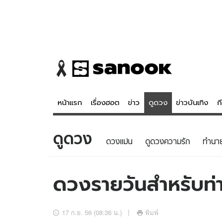
หน้าแรก
เรื่องฮอต
ข่าว
ดูดวง
ข่าวบันเทิง
ก
ดูดวง
ข่าว
ดูดวง - 
ดวงแม่น
ดูดวงความรัก
ทํานา
เรื่องฮอต
ดูดวง
ข่าว
หวยไทย
ดวงรายวันสำหรับท่าน
ข่าวบันเทิง
สถิติหวยไท
ข่าวกีฬา
หวยลาว
17 ก.ย. 56 (08:36 น.)
พิมพ์
ข่าวเศรษฐกิจ