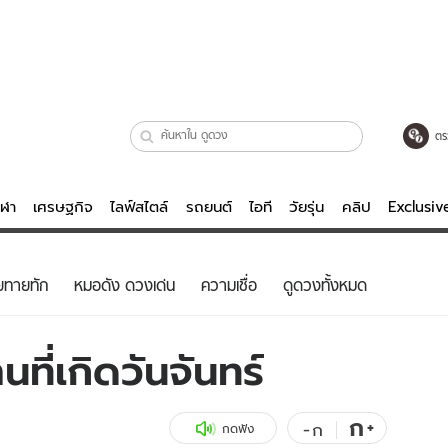
ตร
ีฬา
เศรษฐกิจ
ไลฟ์สไตล์
รถยนต์
ไอที
วัยรุ่น
คลิป
Exclusi
ตรวจหวย
ไลฟ์สไตล์
บันเทิงค
ยทายทัก
หมอดัง ดวงเด่น
ความเชื่อ
ดูดวงทั้งหมด
ผู้หญิง
หนัง-ละคร
ผู้ชาย
เพลง
ที่เกิดวันจันทร์
ย
วัยรุ่น
เกมส์
ไอที
คลิป
ก
+
-
ก
กดฟัง
รถยนต์
พอดแคสต์