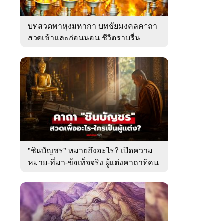
บทสวดพาหุงมหากา บทชัยมงคลคาถา
สวดเช้าและก่อนนอน ชีวิตราบรื่น
"ชินบัญชร" หมายถึงอะไร? เปิดความ
หมาย-ที่มา-ข้อเท็จจริง ผู้แต่งคาถาที่คน
ไทยคุ้นเคย