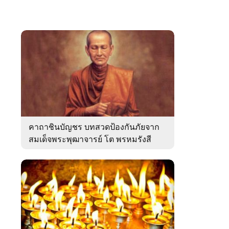
คาถาชินบัญชร บทสวดป้องกันภัยจาก
สมเด็จพระพุฒาจารย์ โต พรหมรังสี