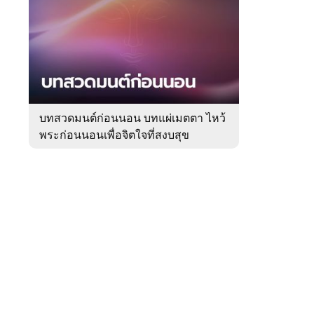
สัปดาห์
ของ
Sanook
ดูด
 WeTV
วง
บทสวดมนต์ก่อนนอน บทแผ่เมตตา ไหว้
พระก่อนนอนเพื่อจิตใจที่สงบสุข
ติดต่อโฆษณา
tencentthbd
sales@tencent.co.th
รา
ร้องเรียนเนื้อหาไม่เหมาะสม
แนะนำติชม แจ้งปัญหาการใช้งาน