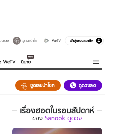
เข้าสู่ระบบสมาชิก
วจหวย
ขูดเลขนำโชค
WeTV
ve WeTV
นิยาย
รบรส
ความรู้รอบตัว
ขูดเลขนำโชค
ดูดวงสด
ฮาวทู
กูรู-รอบรู้
เรื่องฮอตในรอบสัปดาห์
เรื่อง
ของ
Sanook ดูดวง
ฮอต
ใน
รอบ