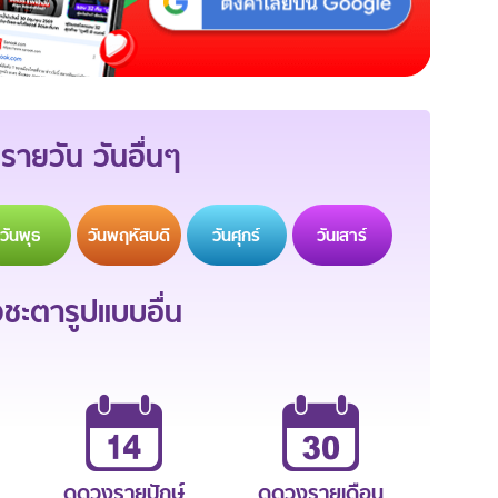
รายวัน วันอื่นๆ
วัน
พุธ
วัน
พฤหัสบดี
วัน
ศุกร์
วัน
เสาร์
ะตารูปแบบอื่น
ดูดวงรายปักษ์
ดูดวงรายเดือน