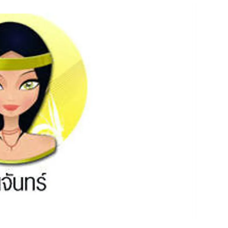
สุขภาพ
ดูทีวี
เที่ยว-กิน
WeTV
Tasteful Thailand
Exclusive
Sanook Choice
นิยาย
ยลได้ที่
ร่วมงานกับเ