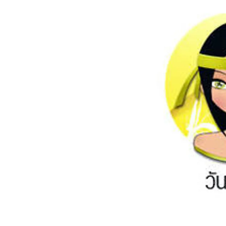
อัปเดตจีน
เช็กข่าวชัวร์
ติดตามสนุกโซเชี
ดาวน์โหลดสนุกแอปฟรี
สงวนลิขสิทธิ์ ©
2569
บริษัท อิมเมจ ฟิวเจอร์ (ประเทศไทย) จำกัด