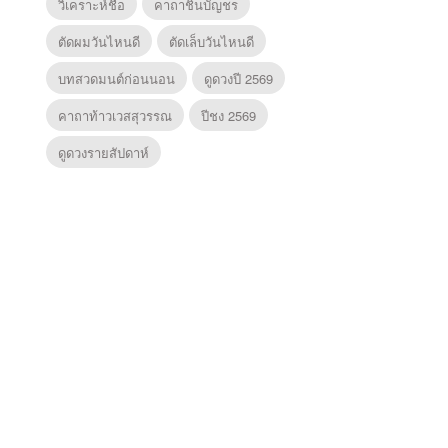
วิเคราะห์ชื่อ
คาถาชินบัญชร
ตัดผมวันไหนดี
ตัดเล็บวันไหนดี
บทสวดมนต์ก่อนนอน
ดูดวงปี 2569
คาถาท้าวเวสสุวรรณ
ปีชง 2569
ดูดวงรายสัปดาห์