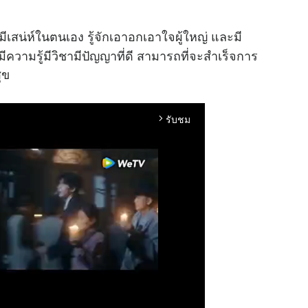
เสน่ห์ในตนเอง รู้จักเอาอกเอาใจผู้ใหญ่ และมี
ความรู้มีวิชามีปัญญาที่ดี สามารถที่จะสำเร็จการ
ุข
รับชม
arrow_forward_ios