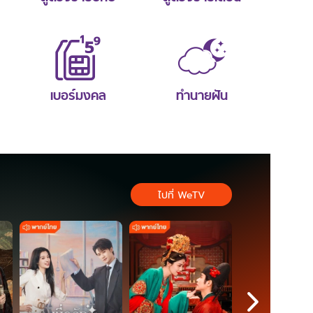
เบอร์มงคล
ทำนายฝัน
ไปที่ WeTV