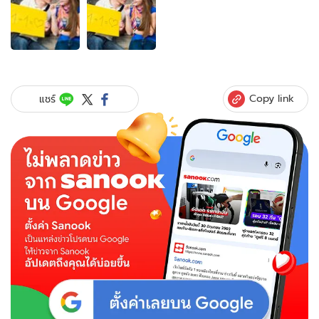
ภาพ
2
ภาพ
ของ
ทำนาย
เนื้อ
คู่
Copy link
แชร์
ตาม
ดวง
วัน
เกิด
ของ
ชาย
และ
หญิง