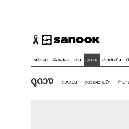
หน้าแรก
เรื่องฮอต
ข่าว
ดูดวง
ข่าวบันเทิง
ก
ดูดวง
ข่าว
ดูดวง - 
ดวงแม่น
ดูดวงความรัก
ทํานา
เรื่องฮอต
ดูดวง
ข่าว
หวยไทย
ข่าวบันเทิง
สถิติหวยไท
ข่าวกีฬา
หวยลาว
ข่าวเศรษฐกิจ