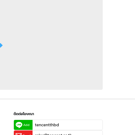
 WeTV
ติดต่อโฆษณา
tencentthbd
sales@tencent.co.th
รา
ร้องเรียนเนื้อหาไม่เหมาะสม
แนะนำติชม แจ้งปัญหาการใช้งาน
ติดต่อโฆษณา
tencentthbd
Add