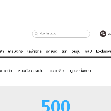
ตร
ีฬา
เศรษฐกิจ
ไลฟ์สไตล์
รถยนต์
ไอที
วัยรุ่น
คลิป
Exclusi
ตรวจหวย
ไลฟ์สไตล์
บันเทิงค
ยทายทัก
หมอดัง ดวงเด่น
ความเชื่อ
ดูดวงทั้งหมด
ผู้หญิง
หนัง-ละคร
ผู้ชาย
เพลง
ย
วัยรุ่น
เกมส์
500
ไอที
คลิป
รถยนต์
พอดแคสต์