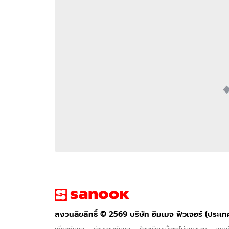
อัปเดตจีน
เช็กข่าวชัวร์
ติดตามสนุกโซเชี
ดาวน์โหลดสนุกแอปฟรี
สงวนลิขสิทธิ์ ©
2569
บริษัท อิมเมจ ฟิวเจอร์ (ประเทศไทย) จำกัด
สงวนลิขสิทธิ์ ©
2569
บริษัท อิมเมจ ฟิวเจอร์ (ประเ