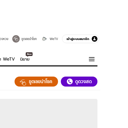
เข้าสู่ระบบสมาชิก
วจหวย
ขูดเลขนำโชค
WeTV
ve WeTV
นิยาย
รบรส
ความรู้รอบตัว
ขูดเลขนำโชค
ดูดวงสด
ฮาวทู
กูรู-รอบรู้