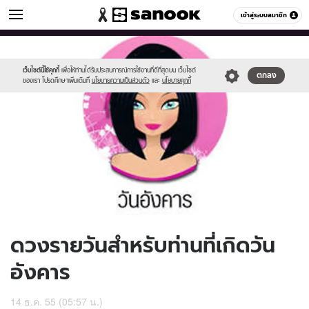
ดูดวง
เข้าสู่ระบบสมาชิก
หมวดอื่นๆ
//s.isanook.com/ho/0/ud/7/38977/170-
Sanook
//s.isanook.com/sr/0/images/logo-
600
60
tue_b.jpg
new-
sanook.png
เว็บไซต์นี้ใช้คุกกี้
เพื่อให้ท่านได้รับประสบการณ์การใช้งานที่ดีที่สุดบน เว็บไซต์
ตกลง
ของเรา โปรดศึกษาเพิ่มเติมที่
นโยบายความเป็นส่วนตัว
และ
นโยบายคุกกี้
ดวงรายวันสำหรับท่านที่เกิดวัน
อังคาร
14 ธ.ค. 55 (05:57 น.)