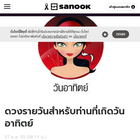
ดูดวง
เข้าสู่ระบบสมาชิก
หมวดอื่นๆ
//s.isanook.com/ho/0/ud/7/38601/170-
Sanook
//s.isanook.com/sr/0/images/logo-
600
60
sun_b.jpg
new-
sanook.png
เว็บไซต์นี้ใช้คุกกี้
เพื่อให้ท่านได้รับประสบการณ์การใช้งานที่ดีที่สุดบน เว็บไซต์
ตกลง
ของเรา โปรดศึกษาเพิ่มเติมที่
นโยบายความเป็นส่วนตัว
และ
นโยบายคุกกี้
ดวงรายวันสำหรับท่านที่เกิดวัน
อาทิตย์
07 ธ.ค. 55 (08:11 น.)