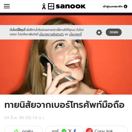
ดูดวง
เข้าสู่ระบบสมาชิก
หมวดอื่นๆ
//s.isanook.com/ho/0/ud/6/34261/m-
Sanook
//s.isanook.com/sr/0/images/logo-
600
60
1.jpg
new-
sanook.png
เว็บไซต์นี้ใช้คุกกี้
เพื่อให้ท่านได้รับประสบการณ์การใช้งานที่ดีที่สุดบน เว็บไซต์
ตกลง
ของเรา โปรดศึกษาเพิ่มเติมที่
นโยบายความเป็นส่วนตัว
และ
นโยบายคุกกี้
ทายนิสัยจากเบอร์โทรศัพท์มือถือ
04 มี.ค. 56 (02:14 น.)
Copy link
แชร์
กดฟัง