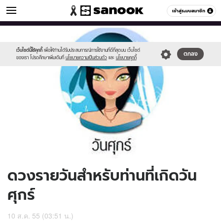
ดูดวง
เข้าสู่ระบบสมาชิก
หมวดอื่นๆ
//s.isanook.com/ho/0/ud/6/33245/170-
Sanook
//s.isanook.com/sr/0/images/logo-
600
60
fri_b.jpg
new-
sanook.png
เว็บไซต์นี้ใช้คุกกี้
เพื่อให้ท่านได้รับประสบการณ์การใช้งานที่ดีที่สุดบน เว็บไซต์
ตกลง
ของเรา โปรดศึกษาเพิ่มเติมที่
นโยบายความเป็นส่วนตัว
และ
นโยบายคุกกี้
ดวงรายวันสำหรับท่านที่เกิดวัน
ศุกร์
10 ส.ค. 55 (03:51 น.)