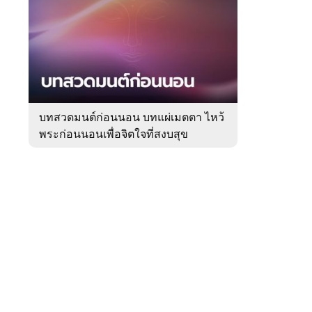
สัปดาห์
ของ
หมวด
ความ
 WeTV
เชื่อ
บทสวดมนต์ก่อนนอน บทแผ่เมตตา ไหว้
พระก่อนนอนเพื่อจิตใจที่สงบสุข
ติดต่อโฆษณา
tencentthbd
sales@tencent.co.th
รา
ร้องเรียนเนื้อหาไม่เหมาะสม
แนะนำติชม แจ้งปัญหาการใช้งาน