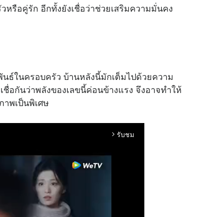
ือคู่รัก อีกทั้งยังเชื่อว่าช่วยเสริมความมั่นคง
พันธ์ในครอบครัว บ้านหลังนี้มักเต็มไปด้วยความ
ชื่อกันว่าพลังของเลขนี้ค่อนข้างแรง จึงอาจทำให้
ขภาพเป็นพิเศษ
รับชม
arrow_forward_ios