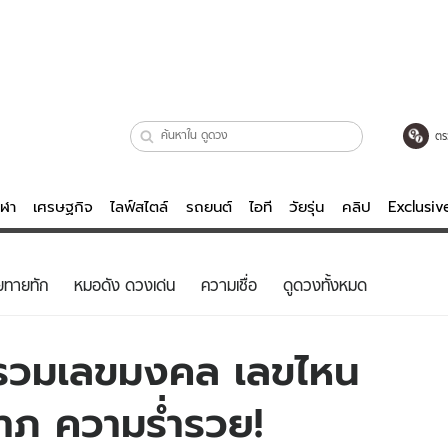
ตร
ีฬา
เศรษฐกิจ
ไลฟ์สไตล์
รถยนต์
ไอที
วัยรุ่น
คลิป
Exclusi
ตรวจหวย
ไลฟ์สไตล์
บันเทิงค
ยทายทัก
หมอดัง ดวงเด่น
ความเชื่อ
ดูดวงทั้งหมด
ผู้หญิง
หนัง-ละคร
ผู้ชาย
เพลง
ลรวมเลขมงคล เลขไหน
ย
วัยรุ่น
เกมส์
ลาภ ความร่ำรวย!
ไอที
คลิป
รถยนต์
พอดแคสต์