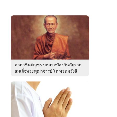
คาถาชินบัญชร บทสวดป้องกันภัยจาก
สมเด็จพระพุฒาจารย์ โต พรหมรังสี