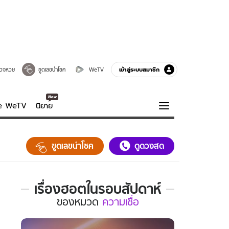
เข้าสู่ระบบสมาชิก
วจหวย
ขูดเลขนำโชค
WeTV
ve WeTV
นิยาย
รบรส
ความรู้รอบตัว
ขูดเลขนำโชค
ดูดวงสด
ฮาวทู
กูรู-รอบรู้
เรื่องฮอตในรอบสัปดาห์
เรื่อง
ของ
หมวด
ความเชื่อ
ฮอต
ใน
รอบ