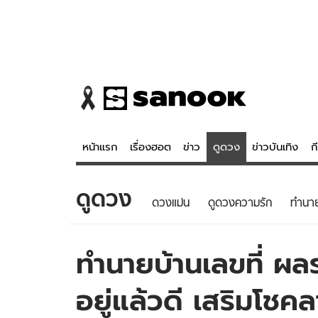
หน้าแรก
เรื่องฮอต
ข่าว
ดูดวง
ข่าวบันเทิง
ก
ดูดวง
ข่าว
ดูดวง - 
ดวงแม่น
ดูดวงความรัก
ทํานา
เรื่องฮอต
ดูดวง
ข่าว
หวยไทย
ทำนายบ้านเลขที่ ผ
ข่าวบันเทิง
สถิติหวยไท
อยู่แล้วดี เสริมโชค
ข่าวกีฬา
หวยลาว
ข่าวเศรษฐกิจ