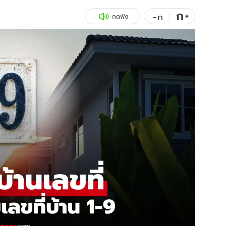
ก
สุขภาพ
+
ดูทีวี
-
ก
กดฟัง
เที่ยว-กิน
WeTV
Tasteful Thailand
Exclusive
Sanook Choice
นิยาย
ยลได้ที่
ร่วมงานกับเ