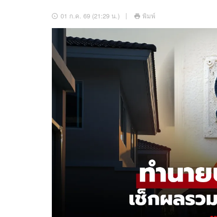
อัปเดตจีน
01 ก.ค. 69 (21:29 น.)
พิมพ์
เช็กข่าวชัวร์
ติดตามสนุกโซเชี
ดาวน์โหลดสนุกแอปฟรี
สงวนลิขสิทธิ์ ©
2569
บริษัท อิมเมจ ฟิวเจอร์ (ประเทศไทย) จำกัด