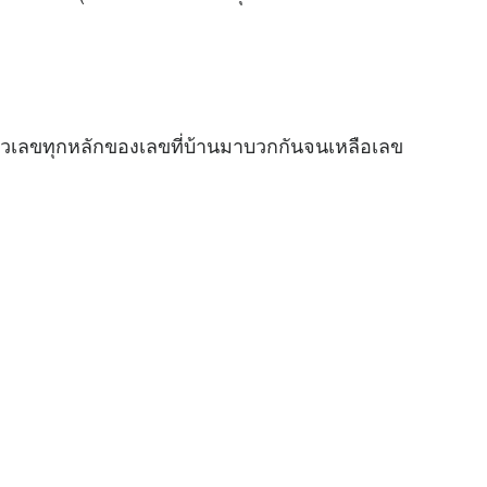
ัวเลขทุกหลักของเลขที่บ้านมาบวกกันจนเหลือเลข