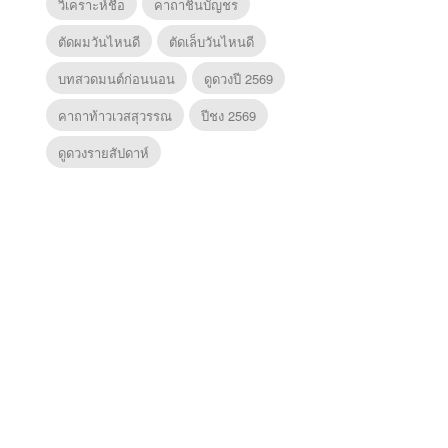
วิเคราะห์ชื่อ
คาถาชินบัญชร
ตัดผมวันไหนดี
ตัดเล็บวันไหนดี
บทสวดมนต์ก่อนนอน
ดูดวงปี 2569
คาถาท้าวเวสสุวรรณ
ปีชง 2569
ดูดวงรายสัปดาห์