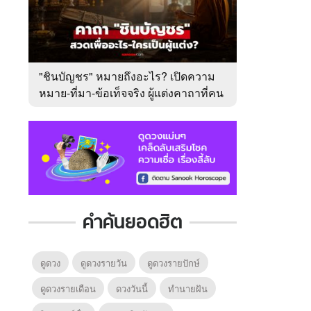
"ชินบัญชร" หมายถึงอะไร? เปิดความ
หมาย-ที่มา-ข้อเท็จจริง ผู้แต่งคาถาที่คน
ไทยคุ้นเคย
คำค้นยอดฮิต
ดูดวง
ดูดวงรายวัน
ดูดวงรายปักษ์
ดูดวงรายเดือน
ดวงวันนี้
ทํานายฝัน