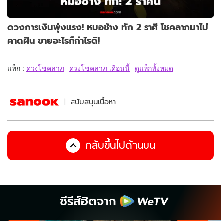
ดวงการเงินพุ่งแรง! หมอช้าง ทัก 2 ราศี โชคลาภมาไม่
คาดฝัน ขายอะไรก็กำไรดี!
แท็ก :
ดวงโชคลาภ
ดวงโชคลาภ เดือนนี้
ดูแท็กทั้งหมด
สนับสนุนเนื้อหา
กลับขึ้นไปด้านบน
ซีรีส์ฮิตจาก