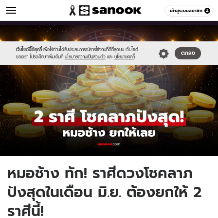
ดูดวง
เข้าสู่ระบบสมาชิก
หมวดอื่นๆ
//s.isanook.com/ho/0/ud/65/328762/new-
Sanook
//s.isanook.com/sr/0/images/logo-
600
60
thumbnail1200x720_v2-
new-
20.jpg
sanook.png
เว็บไซต์นี้ใช้คุกกี้
เพื่อให้ท่านได้รับประสบการณ์การใช้งานที่ดีที่สุดบน เว็บไซต์
ตกลง
ของเรา โปรดศึกษาเพิ่มเติมที่
นโยบายความเป็นส่วนตัว
และ
นโยบายคุกกี้
หมอช้าง ทัก! ราศีดวงโชคลาภ
ปังสุดในเดือน มิ.ย. ต้องยกให้ 2
ราศีนี้!