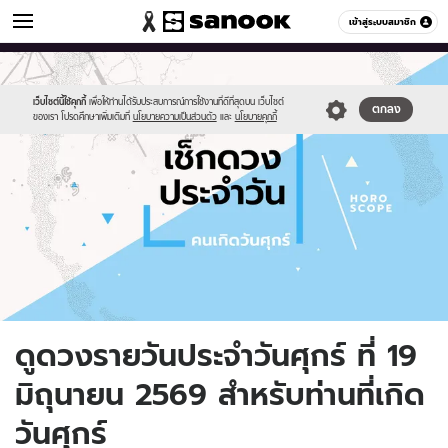
ดูดวง
เข้าสู่ระบบสมาชิก
หมวดอื่นๆ
//s.isanook.com/ho/0/ud/fxd/day/daily-
Sanook
//s.isanook.com/sr/0/images/logo-
600
60
horoscope-
new-
friday.jpg
sanook.png
เว็บไซต์นี้ใช้คุกกี้
เพื่อให้ท่านได้รับประสบการณ์การใช้งานที่ดีที่สุดบน เว็บไซต์
ตกลง
ของเรา โปรดศึกษาเพิ่มเติมที่
นโยบายความเป็นส่วนตัว
และ
นโยบายคุกกี้
ดูดวงรายวันประจำวันศุกร์ ที่ 19
มิถุนายน 2569 สำหรับท่านที่เกิด
วันศุกร์