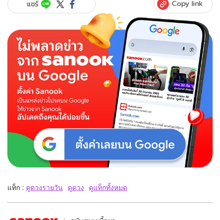
Copy link
แชร์
แท็ก :
ดูดวงรายวัน
ดูดวง
ดูแท็กทั้งหมด