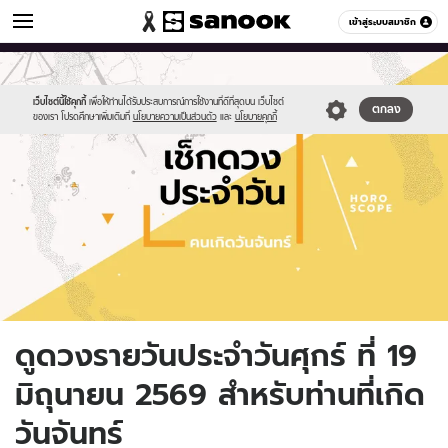
ดูดวง
เข้าสู่ระบบสมาชิก
หมวดอื่นๆ
//s.isanook.com/ho/0/ud/fxd/day/daily-
Sanook
//s.isanook.com/sr/0/images/logo-
600
60
horoscope-
new-
monday.jpg
sanook.png
เว็บไซต์นี้ใช้คุกกี้
เพื่อให้ท่านได้รับประสบการณ์การใช้งานที่ดีที่สุดบน เว็บไซต์
ตกลง
ของเรา โปรดศึกษาเพิ่มเติมที่
นโยบายความเป็นส่วนตัว
และ
นโยบายคุกกี้
ดูดวงรายวันประจำวันศุกร์ ที่ 19
มิถุนายน 2569 สำหรับท่านที่เกิด
วันจันทร์