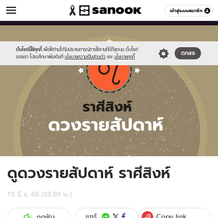
ดูดวง
เข้าสู่ระบบสมาชิก
หมวดอื่นๆ
//s.isanook.com/ho/0/ud/fxd/week/weekly-
Sanook
//s.isanook.com/sr/0/images/logo-
600
60
horoscope-
new-
leo_zodiac.jpg
sanook.png
เว็บไซต์นี้ใช้คุกกี้
เพื่อให้ท่านได้รับประสบการณ์การใช้งานที่ดีที่สุดบน เว็บไซต์
ตกลง
ของเรา โปรดศึกษาเพิ่มเติมที่
นโยบายความเป็นส่วนตัว
และ
นโยบายคุกกี้
ดูดวงรายสัปดาห์ ราศีสิงห์
15 มิ.ย. 69 (03:00 น.)
Copy link
แชร์
กดฟัง