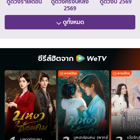
ดูดวงรายเดือน
ดูดวงครึ่งปีหลัง
ดูดวงปี 2569
2569
ดูทั้งหมด
ซีรีส์ฮิตจาก
บุหงาซ่อนคม (พากย์
เมื่อรั
บุหงาซ่อนคม