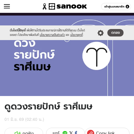
ดูดวง
เข้าสู่ระบบสมาชิก
หมวดอื่นๆ
//s.isanook.com/ho/0/ud/fxd/fortnightly/fortnightly-
Sanook
//s.isanook.com/sr/0/images/logo-
600
60
aries.jpg
new-
sanook.png
เว็บไซต์นี้ใช้คุกกี้
เพื่อให้ท่านได้รับประสบการณ์การใช้งานที่ดีที่สุดบน เว็บไซต์
ตกลง
ของเรา โปรดศึกษาเพิ่มเติมที่
นโยบายความเป็นส่วนตัว
และ
นโยบายคุกกี้
ดูดวงรายปักษ์ ราศีเมษ
01 มิ.ย. 69 (02:40 น.)
Copy link
แชร์
กดฟัง