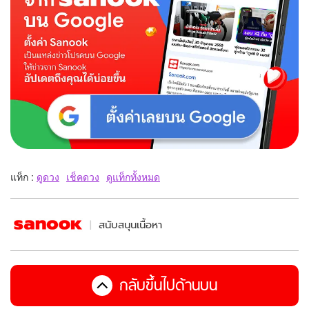
แท็ก :
ดูดวง
เช็คดวง
ดูแท็กทั้งหมด
สนับสนุนเนื้อหา
กลับขึ้นไปด้านบน