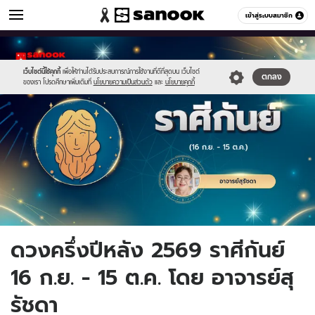
ดูดวง
เข้าสู่ระบบสมาชิก
หมวดอื่นๆ
//s.isanook.com/ho/0/ud/65/326970/opt1-
Sanook
//s.isanook.com/sr/0/images/logo-
600
60
05.jpg
new-
sanook.png
เว็บไซต์นี้ใช้คุกกี้
เพื่อให้ท่านได้รับประสบการณ์การใช้งานที่ดีที่สุดบน เว็บไซต์
ตกลง
ของเรา โปรดศึกษาเพิ่มเติมที่
นโยบายความเป็นส่วนตัว
และ
นโยบายคุกกี้
ดวงครึ่งปีหลัง 2569 ราศีกันย์
16 ก.ย. - 15 ต.ค. โดย อาจารย์สุ
รัชดา