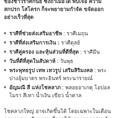
ของชาวราศีกันย์ ซึ่งถ้าเมื่อใด พบเจอ ความ
สกปรก โสโครก ก็จะพยายามกำจัด ขจัดออก
อย่างเร็วที่สุด
ราศีที่ช่วยส่งเสริมอาชีพ
: ราศีเมถุน
ราศีที่ส่งเสริมการเงิน :
ราศีตุลย์
ราศีคู่ครอง และหุ้นส่วนที่ดีที่สุด
: ราศีมีน
วันที่ดีที่สุดในสัปดาห์
: วันพุธ
พระพุทธรูป เทพ เทวรูป เสริมสิริมงคล
: พระ
ปางอุ้มบาตร พระอินทร์ พระนารายณ์
อัญมณี สี แห่งโชคลาภ
: พลอยอาเกตุ โอปอล
โมรา สีเทา น้ำเงิน เขียว น้ำตาล
โชคลาภใหญ่ อาจเกิดขึ้นได้ โดยเฉพาะในเดือน