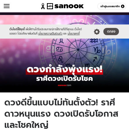
ดูดวง
เข้าสู่ระบบสมาชิก
หมวดอื่นๆ
//s.isanook.com/ho/0/ud/62/314759/new-
Sanook
//s.isanook.com/sr/0/images/logo-
600
60
thumbnail1200x720_v2-
new-
20.jpg
sanook.png
เว็บไซต์นี้ใช้คุกกี้
เพื่อให้ท่านได้รับประสบการณ์การใช้งานที่ดีที่สุดบน เว็บไซต์
ตกลง
ของเรา โปรดศึกษาเพิ่มเติมที่
นโยบายความเป็นส่วนตัว
และ
นโยบายคุกกี้
ดวงดีขึ้นแบบไม่ทันตั้งตัว! ราศี
ดาวหนุนแรง ดวงเปิดรับโอกาส
และโชคใหญ่