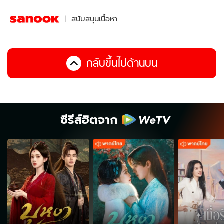
สนับสนุนเนื้อหา
กลับขึ้นไปด้านบน
ซีรีส์ฮิตจาก