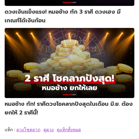
ดวงเงินแข็งแรง! หมอช้าง ทัก 3 ราศี ดวงเฮง มี
เกณฑ์ได้เงินก้อน
หมอช้าง ทัก! ราศีดวงโชคลาภปังสุดในเดือน มิ.ย. ต้อง
ยกให้ 2 ราศีนี้!
แท็ก :
ดวงโชคลาภ
ดูดวง
ดูแท็กทั้งหมด