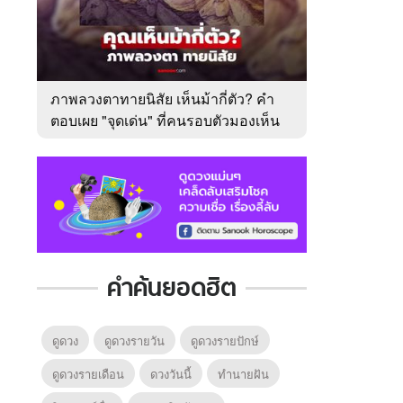
ภาพลวงตาทายนิสัย เห็นม้ากี่ตัว? คำ
ตอบเผย "จุดเด่น" ที่คนรอบตัวมองเห็น
ในตัวคุณ
คำค้นยอดฮิต
ดูดวง
ดูดวงรายวัน
ดูดวงรายปักษ์
ดูดวงรายเดือน
ดวงวันนี้
ทํานายฝัน