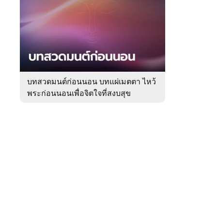
สัปดาห์
ของ
Sanook
ดูด
 WeTV
วง
บทสวดมนต์ก่อนนอน บทแผ่เมตตา ไหว้
พระก่อนนอนเพื่อจิตใจที่สงบสุข
ติดต่อโฆษณา
tencentthbd
sales@tencent.co.th
รา
ร้องเรียนเนื้อหาไม่เหมาะสม
แนะนำติชม แจ้งปัญหาการใช้งาน