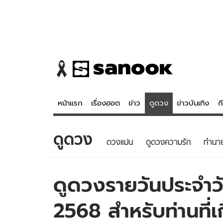
หน้าแรก
เรื่องฮอต
ข่าว
ดูดวง
ข่าวบันเทิง
ก
ดูดวง
ข่าว
ดูดวง - 
ดวงแม่น
ดูดวงความรัก
ทํานา
เรื่องฮอต
ดูดวง
ข่าว
หวยไทย
ดูดวงรายวันประจำวัน
ข่าวบันเทิง
สถิติหวยไท
2568 สำหรับท่านที่เก
ข่าวกีฬา
หวยลาว
ข่าวเศรษฐกิจ