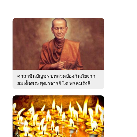
คาถาชินบัญชร บทสวดป้องกันภัยจาก
สมเด็จพระพุฒาจารย์ โต พรหมรังสี