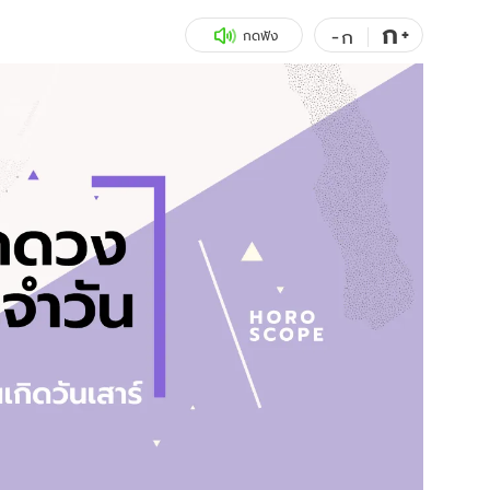
ก
สุขภาพ
+
ดูทีวี
-
ก
กดฟัง
เที่ยว-กิน
WeTV
Tasteful Thailand
Exclusive
Sanook Choice
นิยาย
ยลได้ที่
ร่วมงานกับเ