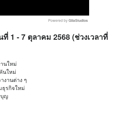
Powered by 
GliaStudios
ที่ 1 - 7 ตุลาคม 2568 (ช่วงเวลาที่
M
u
t
e
บ้านใหม่
์คันใหม่
เจรจางานต่าง ๆ
ริ่มธุรกิจใหม่
ำบุญ