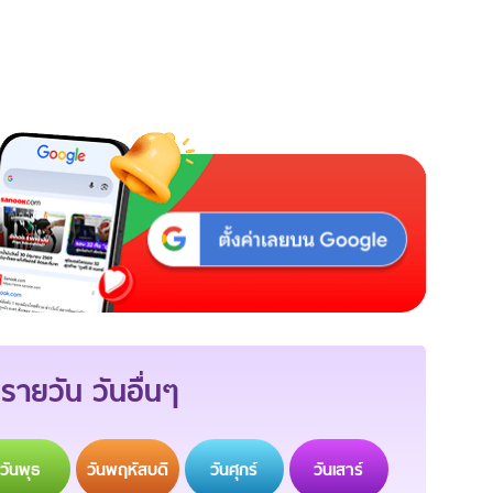
รายวัน วันอื่นๆ
วัน
พุธ
วัน
พฤหัสบดี
วัน
ศุกร์
วัน
เสาร์