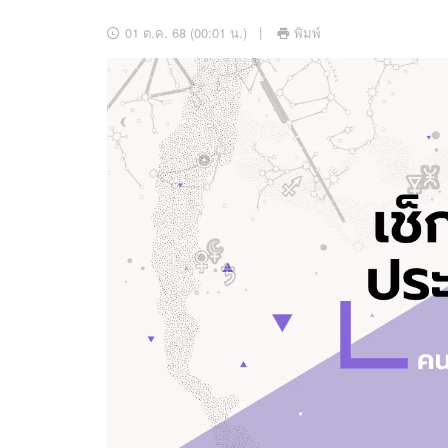
อัปเดตจีน
01 ต.ค. 68 (00:01 น.)
พิมพ์
เช็กข่าวชัวร์
ติดตามสนุกโซเชี
ดาวน์โหลดสนุกแอปฟรี
สงวนลิขสิทธิ์ ©
2569
บริษัท อิมเมจ ฟิวเจอร์ (ประเทศไทย) จำกัด