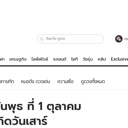
ตร
ีฬา
เศรษฐกิจ
ไลฟ์สไตล์
รถยนต์
ไอที
วัยรุ่น
คลิป
Exclusi
ตรวจหวย
ไลฟ์สไตล์
บันเทิงค
ยทายทัก
หมอดัง ดวงเด่น
ความเชื่อ
ดูดวงทั้งหมด
ผู้หญิง
หนัง-ละคร
ผู้ชาย
เพลง
พุธ ที่ 1 ตุลาคม
ย
วัยรุ่น
เกมส์
ิดวันเสาร์
ไอที
คลิป
รถยนต์
พอดแคสต์