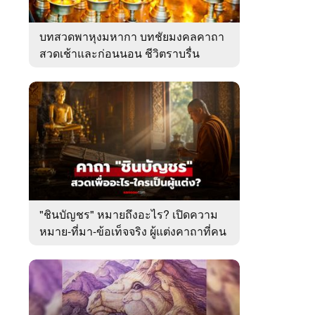
บทสวดพาหุงมหากา บทชัยมงคลคาถา
สวดเช้าและก่อนนอน ชีวิตราบรื่น
"ชินบัญชร" หมายถึงอะไร? เปิดความ
หมาย-ที่มา-ข้อเท็จจริง ผู้แต่งคาถาที่คน
ไทยคุ้นเคย