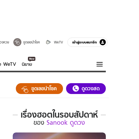
เข้าสู่ระบบสมาชิก
วจหวย
ขูดเลขนำโชค
WeTV
ve WeTV
นิยาย
รบรส
ความรู้รอบตัว
ขูดเลขนำโชค
ดูดวงสด
ฮาวทู
กูรู-รอบรู้
เรื่องฮอตในรอบสัปดาห์
เรื่อง
ของ
Sanook ดูดวง
ฮอต
ใน
รอบ