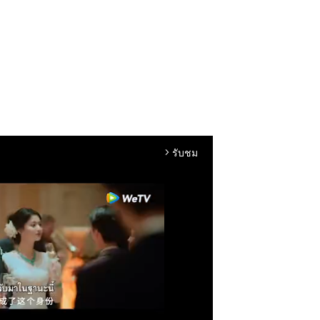
รับชม
arrow_forward_ios