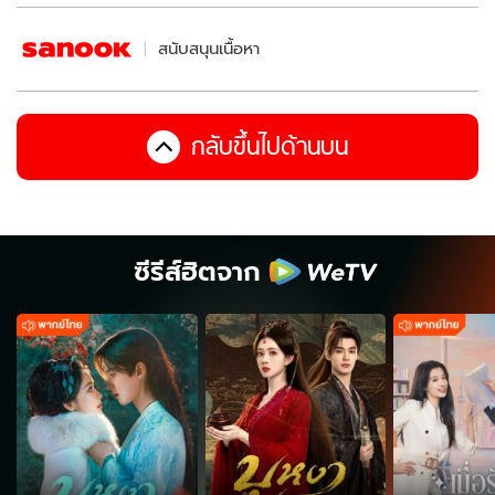
สนับสนุนเนื้อหา
กลับขึ้นไปด้านบน
ซีรีส์ฮิตจาก