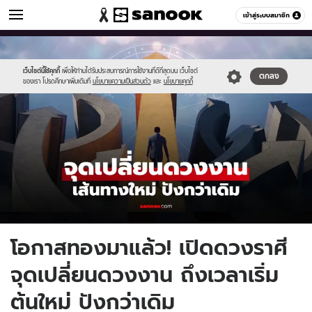
ดูดวง
เข้าสู่ระบบสมาชิก
หมวดอื่นๆ
//s.isanook.com/ho/0/ud/62/312827/new-
Sanook
//s.isanook.com/sr/0/images/logo-
600
60
thumbnail1200x720_v2-
new-
20.jpg
sanook.png
เว็บไซต์นี้ใช้คุกกี้
เพื่อให้ท่านได้รับประสบการณ์การใช้งานที่ดีที่สุดบน เว็บไซต์
ตกลง
ของเรา โปรดศึกษาเพิ่มเติมที่
นโยบายความเป็นส่วนตัว
และ
นโยบายคุกกี้
โอกาสทองมาแล้ว! เปิดดวงราศี
จุดเปลี่ยนดวงงาน ถึงเวลาเริ่ม
ต้นใหม่ ปังกว่าเดิม