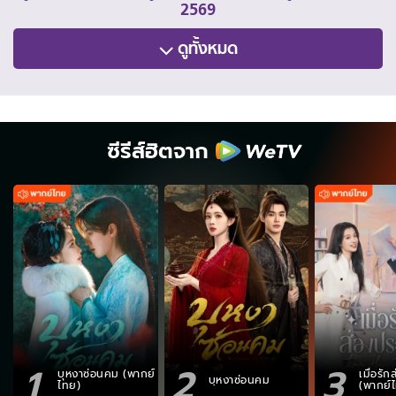
2569
ดูทั้งหมด
ซีรีส์ฮิตจาก
1
2
3
บุหงาซ่อนคม (พากย์
เมื่อรั
บุหงาซ่อนคม
ไทย)
(พากย์