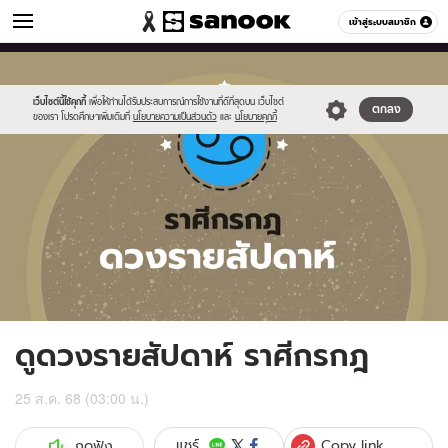
ดูดวง
เข้าสู่ระบบสมาชิก
หมวดอื่นๆ
//s.isanook.com/ho/0/ud/fxd/week/weekly-
Sanook
//s.isanook.com/sr/0/images/logo-
600
60
horoscope-
new-
cancer_zodia.jpg
sanook.png
เว็บไซต์นี้ใช้คุกกี้
เพื่อให้ท่านได้รับประสบการณ์การใช้งานที่ดีที่สุดบน เว็บไซต์
ตกลง
ของเรา โปรดศึกษาเพิ่มเติมที่
นโยบายความเป็นส่วนตัว
และ
นโยบายคุกกี้
ดูดวงรายสัปดาห์ ราศีกรกฎ
25 ส.ค. 68 (03:00 น.)
Copy link
แชร์
กดฟัง