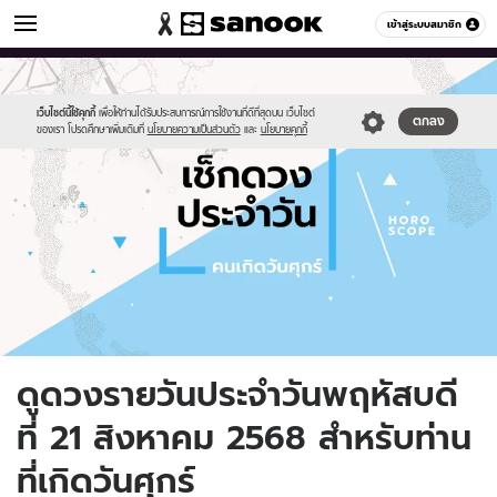
ดูดวง
เข้าสู่ระบบสมาชิก
หมวดอื่นๆ
//s.isanook.com/ho/0/ud/fxd/day/daily-
Sanook
//s.isanook.com/sr/0/images/logo-
600
60
horoscope-
new-
friday.jpg
sanook.png
เว็บไซต์นี้ใช้คุกกี้
เพื่อให้ท่านได้รับประสบการณ์การใช้งานที่ดีที่สุดบน เว็บไซต์
ตกลง
ของเรา โปรดศึกษาเพิ่มเติมที่
นโยบายความเป็นส่วนตัว
และ
นโยบายคุกกี้
ดูดวงรายวันประจำวันพฤหัสบดี
ที่ 21 สิงหาคม 2568 สำหรับท่าน
ที่เกิดวันศุกร์