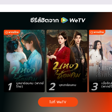
ซีรีส์ฮิตจาก
1
2
3
บุหงาซ่อนคม (พากย์
เมื่อรั
บุหงาซ่อนคม
ไทย)
(พากย์
ไปที่ WeTV