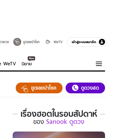
เข้าสู่ระบบสมาชิก
วจหวย
ขูดเลขนำโชค
WeTV
ve WeTV
นิยาย
รบรส
ความรู้รอบตัว
ขูดเลขนำโชค
ดูดวงสด
ฮาวทู
กูรู-รอบรู้
เรื่องฮอตในรอบสัปดาห์
เรื่อง
ของ
Sanook ดูดวง
ฮอต
ใน
รอบ