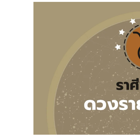
อัปเดตจีน
เช็กข่าวชัวร์
ติดตามสนุกโซเชี
ดาวน์โหลดสนุกแอปฟรี
สงวนลิขสิทธิ์ ©
2569
บริษัท อิมเมจ ฟิวเจอร์ (ประเทศไทย) จำกัด