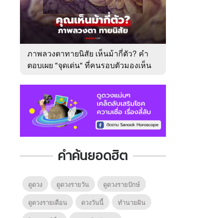
ภาพลวงตาทายนิสัย เห็นม้ากี่ตัว? คำ
ตอบเผย "จุดเด่น" ที่คนรอบตัวมองเห็น
ในตัวคุณ
คำค้นยอดฮิต
ดูดวง
ดูดวงรายวัน
ดูดวงรายปักษ์
ดูดวงรายเดือน
ดวงวันนี้
ทํานายฝัน