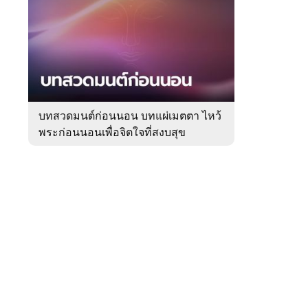
สัปดาห์
ของ
Sanook
ดูด
 WeTV
วง
บทสวดมนต์ก่อนนอน บทแผ่เมตตา ไหว้
พระก่อนนอนเพื่อจิตใจที่สงบสุข
ติดต่อโฆษณา
tencentthbd
sales@tencent.co.th
รา
ร้องเรียนเนื้อหาไม่เหมาะสม
แนะนำติชม แจ้งปัญหาการใช้งาน