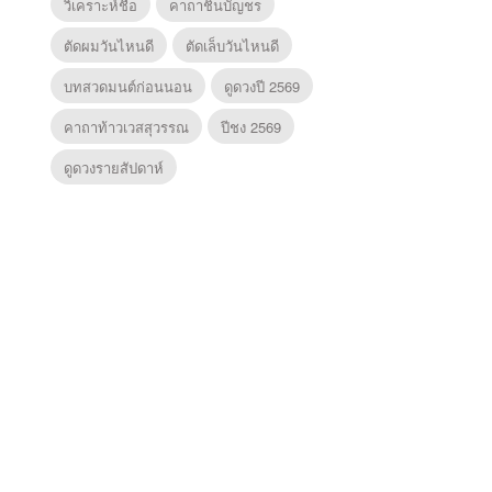
วิเคราะห์ชื่อ
คาถาชินบัญชร
ตัดผมวันไหนดี
ตัดเล็บวันไหนดี
บทสวดมนต์ก่อนนอน
ดูดวงปี 2569
คาถาท้าวเวสสุวรรณ
ปีชง 2569
ดูดวงรายสัปดาห์