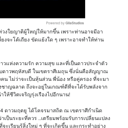
Powered by 
GliaStudios
่วงใยญาติผู้ใหญ่ให้มากขึ้น เพราะท่านอาจมีอา
เลี่ยงจะโต้เถียง ขัดแย้งใด ๆ เพราะอาจทำให้ท่าน
M
u
t
์ ดาวแห่งความรัก ความสุข และที่เป็นดาวประจำตัว
e
ดาวพฤหัสบดี ในเขตราศีเมถุน ซึ่งนั่นคือสัญญาณ
ม่ว่าจะเป็นหุ้นส่วน พี่น้อง หรือคู่ครอง ที่จะมา
างชาญฉลาด ถึงจะอยู่ในเกณฑ์ดีที่จะได้รับพลังจาก
ให้ชีวิตเจริญรุ่งเรืองไปอีกนาน!
574 ดาวมฤตยู ได้โคจรมาสถิต ณ เขตราศีกำเนิด
าเป็นระยะที่ควร ..เตรียมพร้อมรับการเปลี่ยนแปลง
่จะเรียนรู้สิ่งใหม่ ๆ ที่จะเกิดขึ้น และกระทำอย่าง