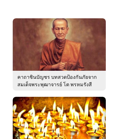
คาถาชินบัญชร บทสวดป้องกันภัยจาก
สมเด็จพระพุฒาจารย์ โต พรหมรังสี