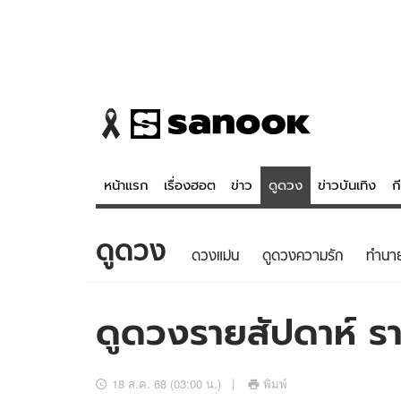
หน้าแรก
เรื่องฮอต
ข่าว
ดูดวง
ข่าวบันเทิง
ก
ดูดวง
ข่าว
ดูดวง - 
ดวงแม่น
ดูดวงความรัก
ทํานา
เรื่องฮอต
ดูดวง
ข่าว
หวยไทย
ดูดวงรายสัปดาห์ ร
ข่าวบันเทิง
สถิติหวยไท
ข่าวกีฬา
หวยลาว
18 ส.ค. 68 (03:00 น.)
พิมพ์
ข่าวเศรษฐกิจ