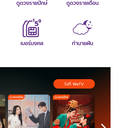
ดูดวงรายปักษ์
ดูดวงรายเดือน
เบอร์มงคล
ทำนายฝัน
ไปที่ WeTV