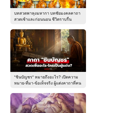
บทสวดพาหุงมหากา บทชัยมงคลคาถา
สวดเช้าและก่อนนอน ชีวิตราบรื่น
"ชินบัญชร" หมายถึงอะไร? เปิดความ
หมาย-ที่มา-ข้อเท็จจริง ผู้แต่งคาถาที่คน
ไทยคุ้นเคย