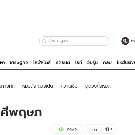
ตร
ีฬา
เศรษฐกิจ
ไลฟ์สไตล์
รถยนต์
ไอที
วัยรุ่น
คลิป
Exclusi
ตรวจหวย
ไลฟ์สไตล์
บันเทิงค
ยทายทัก
หมอดัง ดวงเด่น
ความเชื่อ
ดูดวงทั้งหมด
ผู้หญิง
หนัง-ละคร
ผู้ชาย
เพลง
าศีพฤษภ
ย
วัยรุ่น
เกมส์
ไอที
คลิป
ก
+
-
ก
กดฟัง
รถยนต์
พอดแคสต์