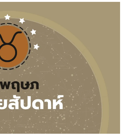
สุขภาพ
ดูทีวี
เที่ยว-กิน
WeTV
Tasteful Thailand
Exclusive
Sanook Choice
นิยาย
ยลได้ที่
ร่วมงานกับเ